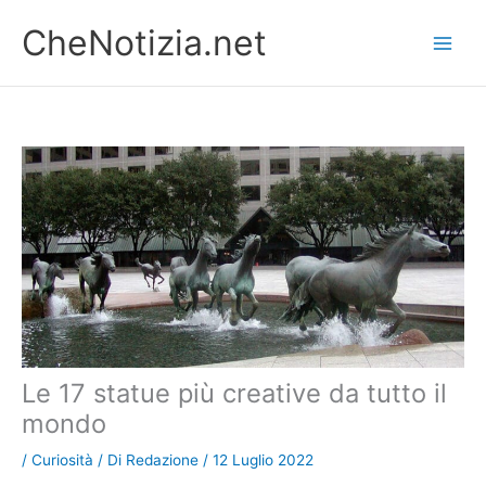
Vai
CheNotizia.net
al
contenuto
Le 17 statue più creative da tutto il
mondo
/
Curiosità
/ Di
Redazione
/
12 Luglio 2022