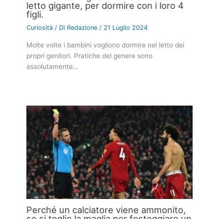
letto gigante, per dormire con i loro 4
figli.
Curiosità
/ Di
Redazione
/
21 Luglio 2024
Molte volte i bambini vogliono dormire nel letto dei
propri genitori. Pratiche del genere sono
assolutamente…
Perché un calciatore viene ammonito,
se si toglie la maglia per festeggiare un