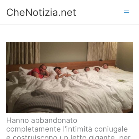
Vai
CheNotizia.net
al
contenuto
Hanno abbandonato
completamente l’intimità coniugale
e costruiscono un letto gigante, per