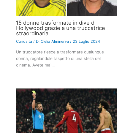
15 donne trasformate in dive di
Hollywood grazie a una truccatrice
straordinaria
Curiosità
/ Di
Clelia Alminerva
/
23 Luglio 2024
Un truccatore riesce a trasformare qualunque
donna, regalandole l’aspetto di una stella del
cinema. Avete mai…