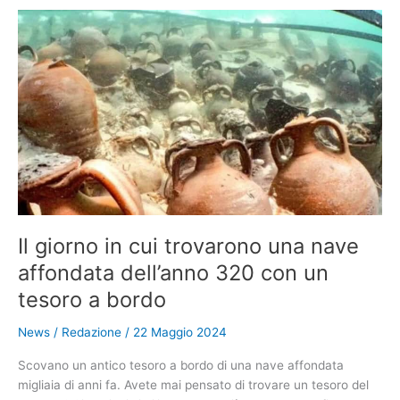
inaugurato
un
gigantesco
aspiratore
di
Co2:
ne
assorbe
fino
a
36.000
tonnellate
Il giorno in cui trovarono una nave
in
affondata dell’anno 320 con un
un
anno
tesoro a bordo
News
/
Redazione
/
22 Maggio 2024
Scovano un antico tesoro a bordo di una nave affondata
migliaia di anni fa. Avete mai pensato di trovare un tesoro del