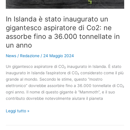
un
possibile
ulteriore
In Islanda è stato inaugurato un
rimpicciolimento
gigantesco aspiratore di Co2: ne
assorbe fino a 36.000 tonnellate in
un anno
News
/
Redazione
/
24 Maggio 2024
Un gigantesco aspiratore di CO₂ inaugurato in Islanda. È stato
inaugurato in Islanda l’aspiratore di CO₂ considerato come il più
grande al mondo. Secondo le stime, questo “mostro
elettronico” dovrebbe assorbire fino a 36.000 tonnellate di CO₂
ogni anno. Il nome di questo gigante è “Mammoth”, e il suo
contributo dovrebbe notevolmente aiutare il pianeta
In
Leggi tutto »
Islanda
è
stato