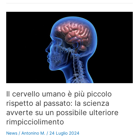
vendetta
ci
aiuta
a
sopportare
meglio
l’angoscia?
La
risposta
la
rivela
la
scienza.
Il cervello umano è più piccolo
rispetto al passato: la scienza
avverte su un possibile ulteriore
rimpicciolimento
News
/
Antonino M.
/
24 Luglio 2024