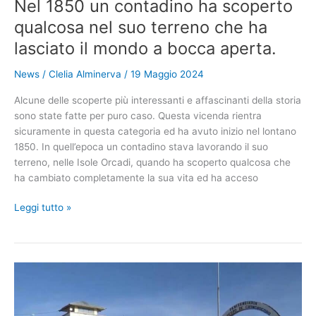
Nel 1850 un contadino ha scoperto
qualcosa nel suo terreno che ha
lasciato il mondo a bocca aperta.
News
/
Clelia Alminerva
/
19 Maggio 2024
Alcune delle scoperte più interessanti e affascinanti della storia
sono state fatte per puro caso. Questa vicenda rientra
sicuramente in questa categoria ed ha avuto inizio nel lontano
1850. In quell’epoca un contadino stava lavorando il suo
terreno, nelle Isole Orcadi, quando ha scoperto qualcosa che
ha cambiato completamente la sua vita ed ha acceso
Nel
Leggi tutto »
1850
un
contadino
ha
scoperto
qualcosa
nel