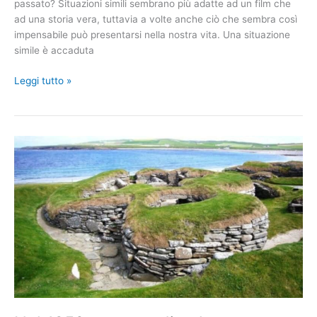
passato? Situazioni simili sembrano più adatte ad un film che
ad una storia vera, tuttavia a volte anche ciò che sembra così
impensabile può presentarsi nella nostra vita. Una situazione
simile è accaduta
Il
Leggi tutto »
giorno
in
cui
trovarono
una
nave
affondata
dell’anno
320
con
un
tesoro
a
bordo