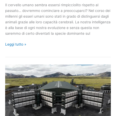
Il cervello umano sembra essersi rimpicciolito rispetto al
passato… dovremmo cominciare a preoccuparci? Nel corso dei
millenni gli esseri umani sono stati in grado di distinguersi dagli
animali grazie alle loro capacità cerebrali. La nostra intelligenza
è alla base di ogni nostra evoluzione e senza questa non
saremmo di certo diventati la specie dominante sul
Il
Leggi tutto »
cervello
umano
è
più
piccolo
rispetto
al
passato:
la
scienza
avverte
su