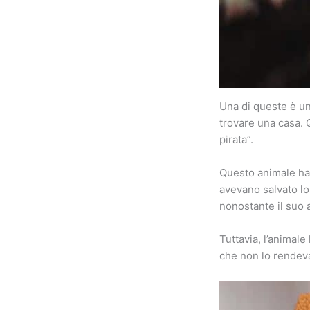
Una di queste è un
trovare una casa. 
pirata”.
Questo animale ha
avevano salvato lo
nonostante il suo 
Tuttavia, l’animale
che non lo rendev