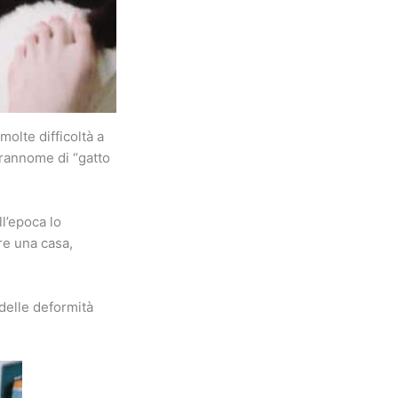
olte difficoltà a
prannome di “gatto
l’epoca lo
re una casa,
 delle deformità