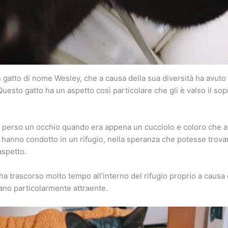
 gatto di nome Wesley, che a causa della sua diversità ha avuto m
Questo gatto ha un aspetto così particolare che gli è valso il so
 perso un occhio quando era appena un cucciolo e coloro che al
 hanno condotto in un rifugio, nella speranza che potesse trova
aspetto.
 ha trascorso molto tempo all’interno del rifugio proprio a causa
ano particolarmente attraente.