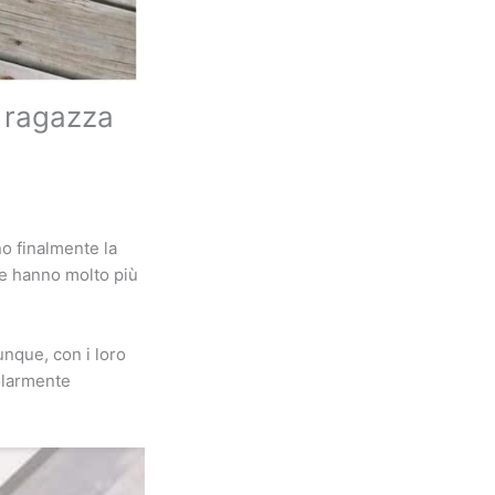
a ragazza
no finalmente la
te hanno molto più
nque, con i loro
colarmente