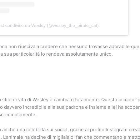
st condiviso da Wesley (@wesley_the_pirate_cat)
ona non riusciva a credere che nessuno trovasse adorabile que
 la sua particolarità lo rendeva assolutamente unico.
 stile di vita di Wesley è cambiato totalmente. Questo piccolo “pi
o davvero incredibile alla sua padrona e insieme a lei ha scoper
scriminatamente.
 anche una celebrità sui social, grazie al profilo Instagram cre
. L’animale ha decine di migliaia di fan che commentano e mettono