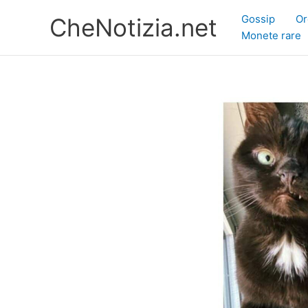
Vai
Gossip
Or
CheNotizia.net
al
Monete rare
contenuto