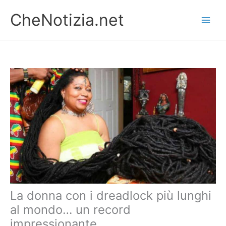
Vai
CheNotizia.net
al
contenuto
La donna con i dreadlock più lunghi
al mondo… un record
impressionante.