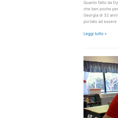
Quanto fatto da Dy
che ben poche pers
Georgia di 32 anni,
portato ad essere 
Un
Leggi tutto »
uomo
da
record:
ha
messo
al
mondo
ben
96
figli!