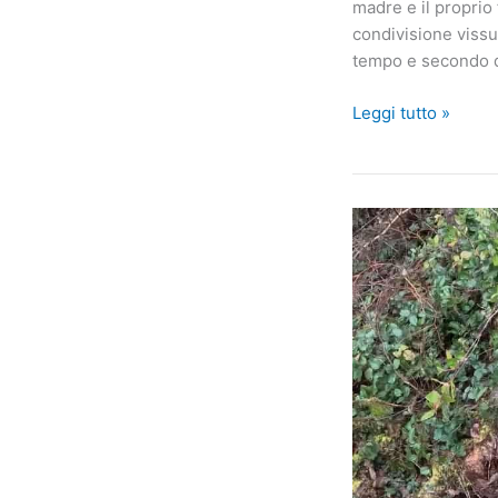
madre e il proprio
condivisione vissu
tempo e secondo di
I
Leggi tutto »
gemelli
sdraiati
per
terra
dietro
la
porta
fanno
la
guardia
alla
mamma