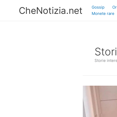
Vai
Gossip
Or
CheNotizia.net
al
Monete rare
contenuto
Stor
Storie inter