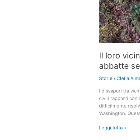
Il loro vici
abbatte se
Storie
/
Clelia Alm
I dissapori tra vi
civili rapporti co
difficilmente risol
Washington. Queste
Il
Leggi tutto »
loro