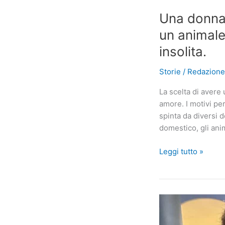
Una donna 
un animale
insolita.
Storie
/
Redazion
La scelta di avere
amore. I motivi pe
spinta da diversi 
domestico, gli ani
Una
Leggi tutto »
donna
anziana
decide
di
accogliere
nella