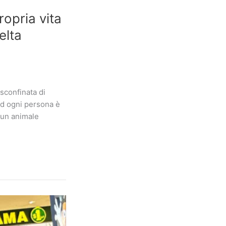
opria vita
elta
sconfinata di
ed ogni persona è
 un animale