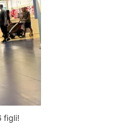
igli!