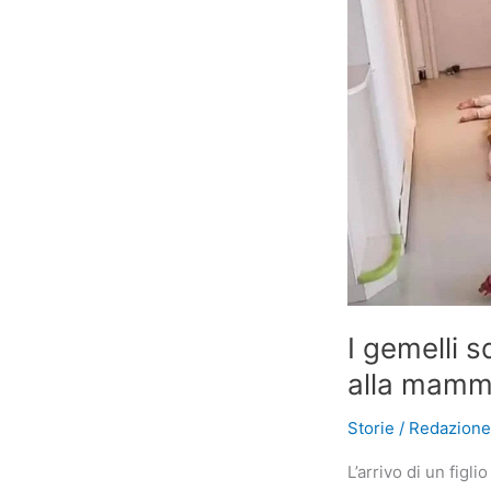
I gemelli s
alla mam
Storie
/
Redazion
L’arrivo di un fig