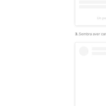
Un po
3.
Sembra aver cam