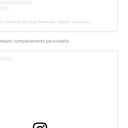
st condiviso da Goar Avetisyan (@goar_avetisyan)
biato completamente personalità.