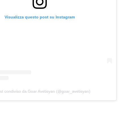
Visualizza questo post su Instagram
st condiviso da Goar Avetisyan (@goar_avetisyan)