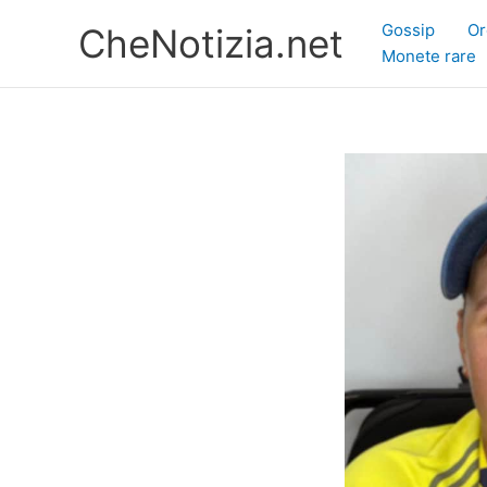
Vai
Gossip
Or
CheNotizia.net
al
Monete rare
contenuto