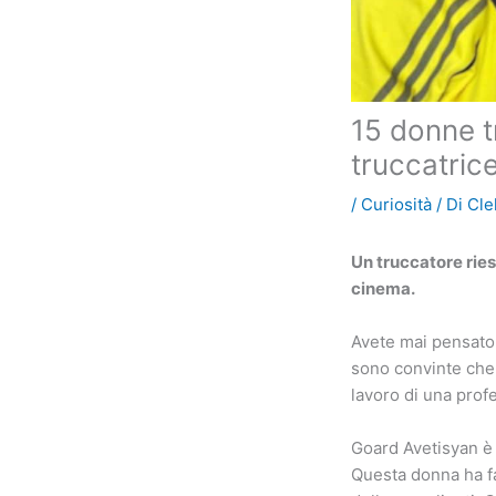
15 donne t
truccatric
/
Curiosità
/ Di
Cle
Un truccatore ries
cinema.
Avete mai pensato
sono convinte che 
lavoro di una prof
Goard Avetisyan è 
Questa donna ha fa