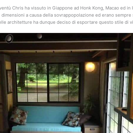
ventù Chris ha vissuto in Giappone ad Honk Kong, Macao ed in In
i dimensioni a causa della sovrappopolazione ed erano sempre s
elle architetture ha dunque deciso di esportare questo stile di v