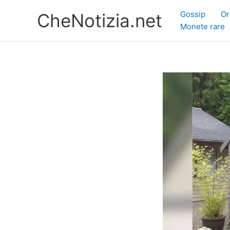
Vai
Gossip
Or
CheNotizia.net
al
Monete rare
contenuto