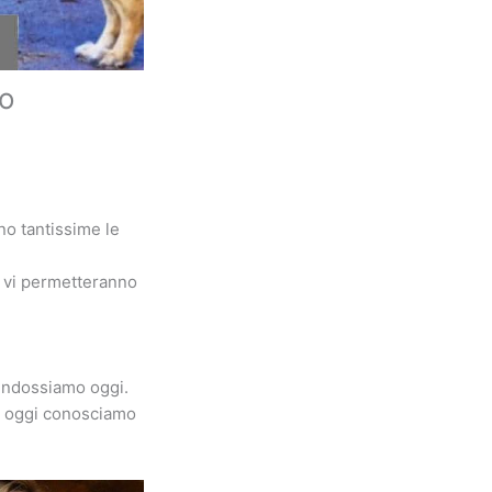
no
no tantissime le
e vi permetteranno
 indossiamo oggi.
che oggi conosciamo