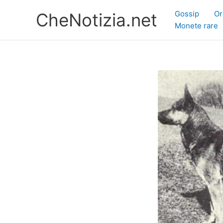
Vai
Gossip
Or
CheNotizia.net
al
Monete rare
contenuto