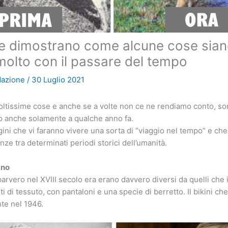
he dimostrano come alcune cose sia
olto con il passare del tempo
dazione
/
30 Luglio 2021
ltissime cose e anche se a volte non ce ne rendiamo conto, so
to anche solamente a qualche anno fa.
ni che vi faranno vivere una sorta di “viaggio nel tempo” e ch
enze tra determinati periodi storici dell’umanità.
gno
parvero nel XVIII secolo era erano davvero diversi da quelli che
ti di tessuto, con pantaloni e una specie di berretto. Il bikini 
te nel 1946.