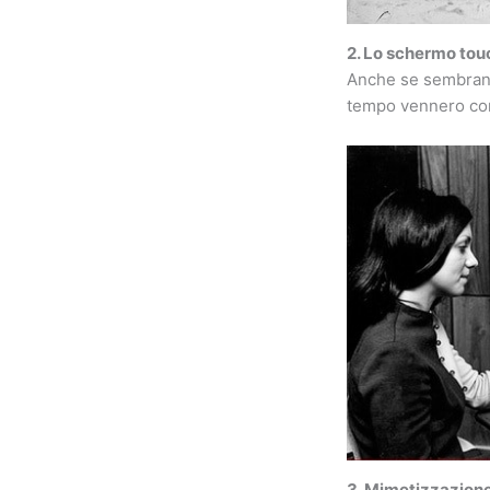
2. Lo schermo tou
Anche se sembrano 
tempo vennero co
3. Mimetizzazion