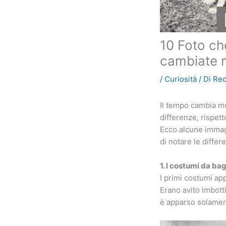
10 Foto c
cambiate m
/
Curiosità
/ Di
Re
Il tempo cambia mo
differenze, rispet
Ecco alcune immagi
di notare le differ
1. I costumi da ba
I primi costumi ap
Erano avito imbotti
è apparso solamen