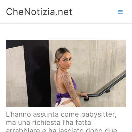
Vai
CheNotizia.net
al
contenuto
L’hanno assunta come babysitter,
ma una richiesta l’ha fatta
arrabbiare e ha lasciato dopo due