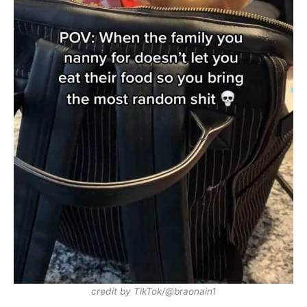
credit by TikTok/@braonain1