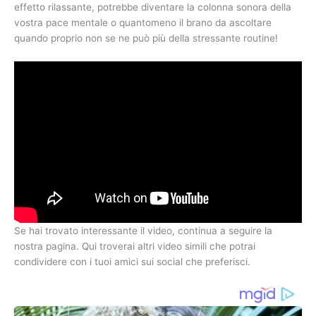
effetto rilassante, potrebbe diventare la colonna sonora della
vostra pace mentale o quantomeno il brano da ascoltare
quando proprio non se ne può più della stressante routine!
Se hai trovato interessante il video, continua a seguire la
nostra pagina. Qui troverai altri video simili che potrai
condividere con i tuoi amici sui social che preferisci.