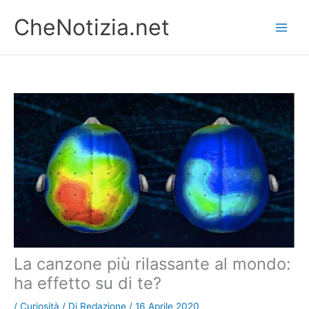
Vai
CheNotizia.net
al
contenuto
La canzone più rilassante al mondo:
ha effetto su di te?
/
Curiosità
/ Di
Redazione
/
16 Aprile 2020