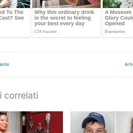
dente
Art
i correlati