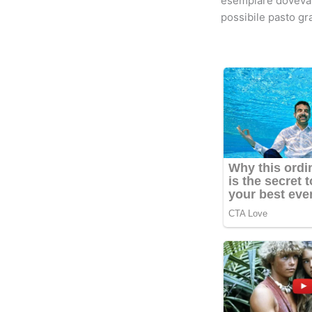
esemplare doveva e
possibile pasto gra