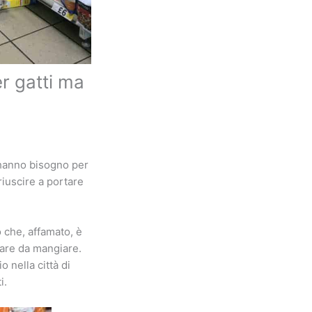
er gatti ma
 hanno bisogno per
riuscire a portare
 che, affamato, è
bare da mangiare.
o nella città di
i.