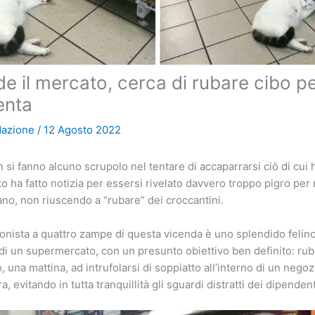
de il mercato, cerca di rubare cibo p
enta
dazione
/
12 Agosto 2022
 si fanno alcuno scrupolo nel tentare di accaparrarsi ciò di cui
to ha fatto notizia per essersi rivelato davvero troppo pigro per 
iano, non riuscendo a “rubare” dei croccantini.
gonista a quattro zampe di questa vicenda è uno splendido felino
o di un supermercato, con un presunto obiettivo ben definito: ru
, una mattina, ad intrufolarsi di soppiatto all’interno di un negozi
a, evitando in tutta tranquillità gli sguardi distratti dei dipendent