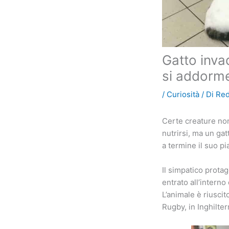
Gatto inva
si addorm
/
Curiosità
/ Di
Re
Certe creature non
nutrirsi, ma un gat
a termine il suo p
Il simpatico prota
entrato all’intern
L’animale è riuscito
Rugby, in Inghilterr