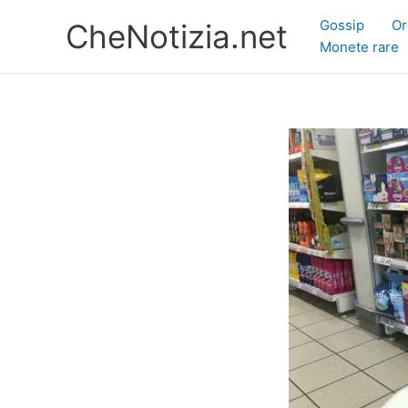
Vai
Gossip
Or
CheNotizia.net
al
Monete rare
contenuto