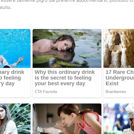
ssere talmente pigro dal preferire addormentarsi, piuttosto ch
tuito.