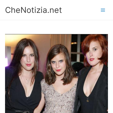
Vai
CheNotizia.net
al
contenuto