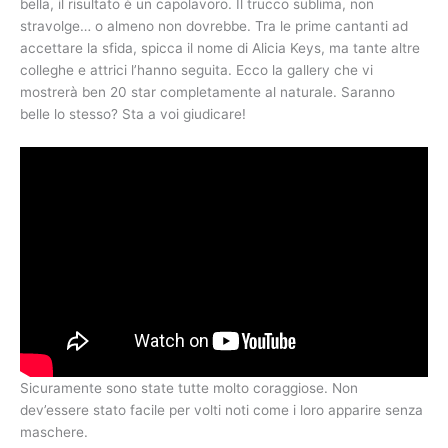
bella, il risultato è un capolavoro. Il trucco sublima, non
stravolge… o almeno non dovrebbe. Tra le prime cantanti ad
accettare la sfida, spicca il nome di Alicia Keys, ma tante altre
colleghe e attrici l’hanno seguita. Ecco la gallery che vi
mostrerà ben 20 star completamente al naturale. Saranno
belle lo stesso? Sta a voi giudicare!
Sicuramente sono state tutte molto coraggiose. Non
dev’essere stato facile per volti noti come i loro apparire senza
maschere.