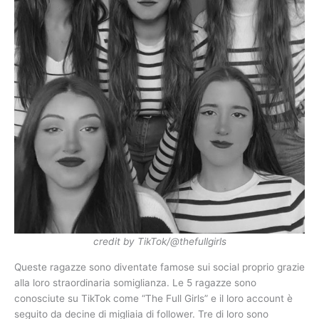
credit by TikTok/@thefullgirls
Queste ragazze sono diventate famose sui social proprio grazie
alla loro straordinaria somiglianza. Le 5 ragazze sono
conosciute su TikTok come “The Full Girls” e il loro account è
seguito da decine di migliaia di follower. Tre di loro sono