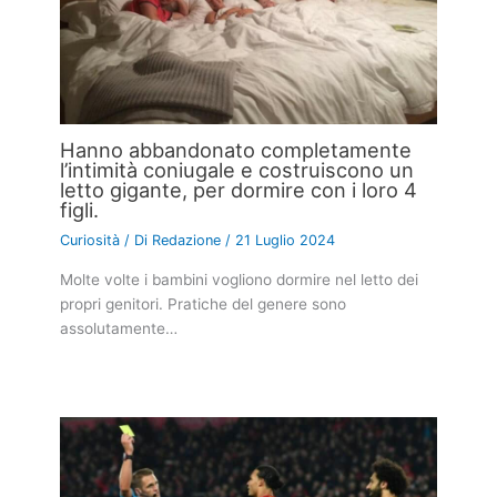
Hanno abbandonato completamente
l’intimità coniugale e costruiscono un
letto gigante, per dormire con i loro 4
figli.
Curiosità
/ Di
Redazione
/
21 Luglio 2024
Molte volte i bambini vogliono dormire nel letto dei
propri genitori. Pratiche del genere sono
assolutamente…