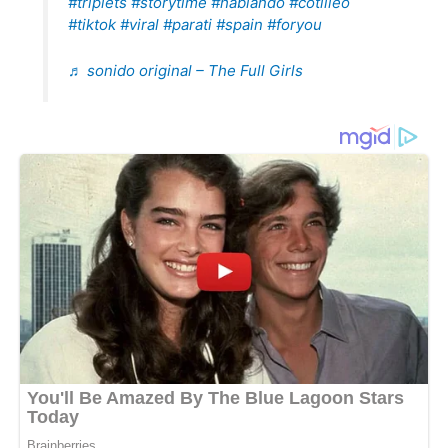
#triplets
#storytime
#hablando
#cotilleo
#tiktok
#viral
#parati
#spain
#foryou
♬ sonido original – The Full Girls