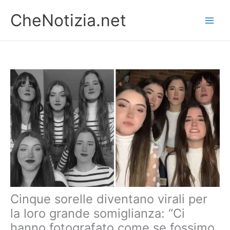
Vai
CheNotizia.net
al
contenuto
Cinque sorelle diventano virali per
la loro grande somiglianza: “Ci
hanno fotografato come se fossimo