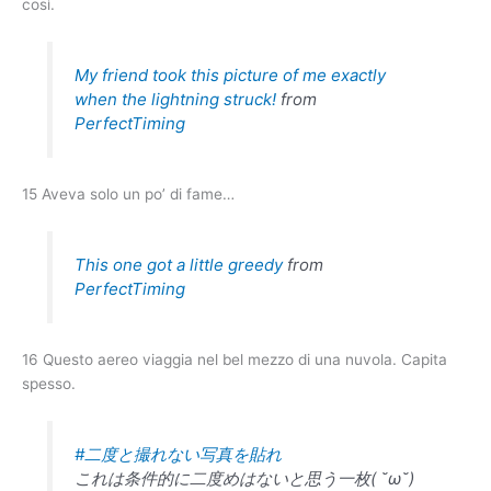
così.
My friend took this picture of me exactly
when the lightning struck!
from
PerfectTiming
15 Aveva solo un po’ di fame…
This one got a little greedy
from
PerfectTiming
16 Questo aereo viaggia nel bel mezzo di una nuvola. Capita
spesso.
#二度と撮れない写真を貼れ
これは条件的に二度めはないと思う一枚( ˘ω˘)