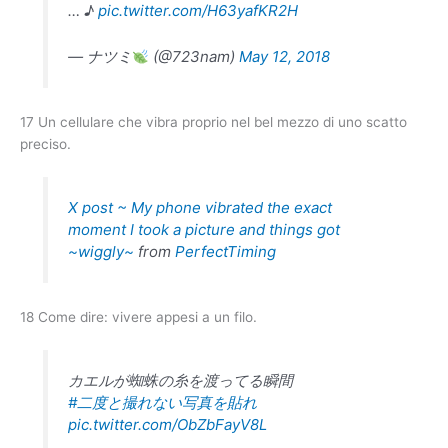
… ♪
pic.twitter.com/H63yafKR2H
— ナツミ
(@723nam)
May 12, 2018
17 Un cellulare che vibra proprio nel bel mezzo di uno scatto
preciso.
X post ~ My phone vibrated the exact
moment I took a picture and things got
~wiggly~
from
PerfectTiming
18 Come dire: vivere appesi a un filo.
カエルが蜘蛛の糸を渡ってる瞬間
#二度と撮れない写真を貼れ
pic.twitter.com/ObZbFayV8L