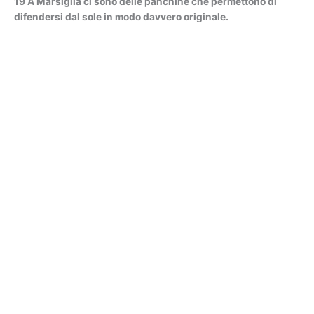
19 A Marsiglia ci sono delle panchine che permettono di
difendersi dal sole in modo davvero originale.