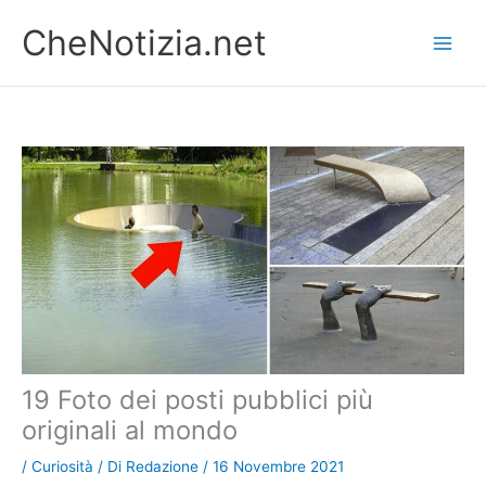
Vai
CheNotizia.net
al
contenuto
19 Foto dei posti pubblici più
originali al mondo
/
Curiosità
/ Di
Redazione
/
16 Novembre 2021