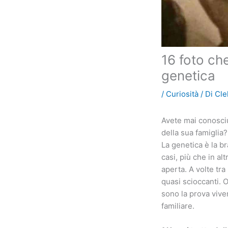
16 foto ch
genetica
/
Curiosità
/ Di
Cle
Avete mai conosci
della sua famiglia?
La genetica è la bra
casi, più che in a
aperta. A volte tr
quasi scioccanti. 
sono la prova vive
familiare.