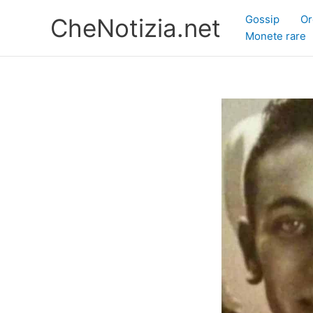
Vai
Gossip
Or
CheNotizia.net
al
Monete rare
contenuto