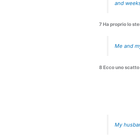
and weeks
7 Ha proprio lo st
Me and my
8 Ecco uno scatto 
My husban