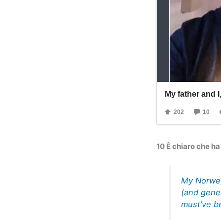
10 È chiaro che ha
My Norwegi
(and gene
must’ve b