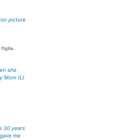
ior picture
figlia.
hen she
my Mom (L)
s 30 years
e gave me