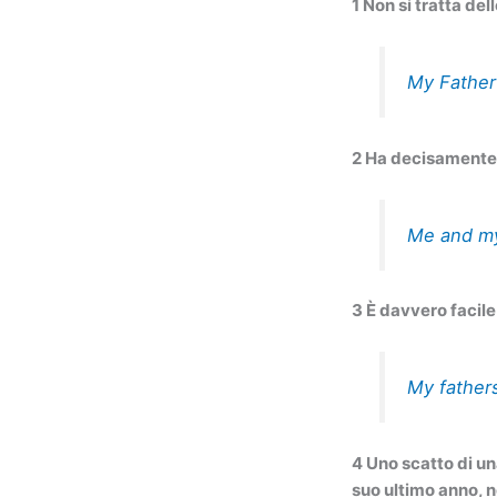
1 Non si tratta del
My Father 
2 Ha decisamente 
Me and my
3 È davvero facil
My father
4 Uno scatto di un
suo ultimo anno, n