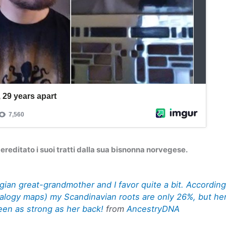
 ereditato i suoi tratti dalla sua bisnonna norvegese.
an great-grandmother and I favor quite a bit. According
alogy maps) my Scandinavian roots are only 26%, but he
een as strong as her back!
from
AncestryDNA