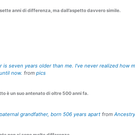
n sette anni di differenza, ma dall’aspetto davvero simile.
r is seven years older than me. I’ve never realized how
until now.
from
pics
tto è un suo antenato di oltre 500 anni fa.
paternal grandfather, born 506 years apart
from
Ancestr
ote non ci sono molte differenze.