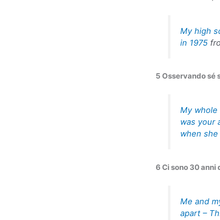
My high sc
in 1975
fr
5 Osservando sé st
My whole 
was your a
when she w
6 Ci sono 30 anni 
Me and my
apart – Th