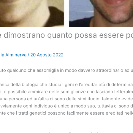
e dimostrano quanto possa essere po
lia Alminerva
/
20 Agosto 2022
uto qualcuno che assomiglia in modo davvero straordinario ad 
nca della biologia che studia i geni e l’ereditarietà di determinati
ltri, è possibile ammirare delle somiglianze che lasciano lettera
a una persona ed un’altra ci sono delle similitudini talmente evi
Ovviamente ogni individuo è unico a modo suo, tuttavia ci sono 
nte che i tratti genetici possono facilmente essere ereditati nel