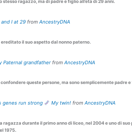
lo stesso ragazzo, ma di padre e figlio all’età di 29 anni.
and I at 29
from
AncestryDNA
ereditato il suo aspetto dal nonno paterno.
 Paternal grandfather
from
AncestryDNA
e confondere queste persone, ma sono semplicemente padre e f
s genes run strong
My twin!
from
AncestryDNA
a ragazza durante il primo anno di liceo, nel 2004 e uno di suo 
el 1975.