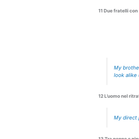
11 Due fratelli co
My brothe
look alike 
12 L’uomo nel ritra
My direct 
13 Tra nonno e nip