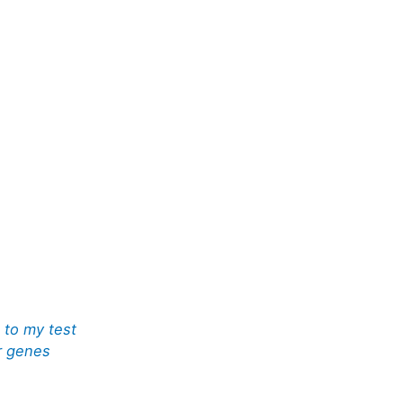
 to my test
r genes