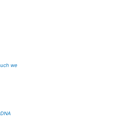
 much we
yDNA