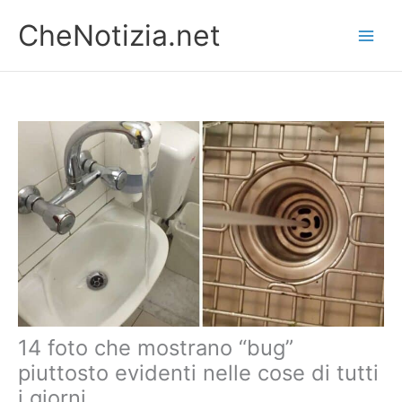
Vai
CheNotizia.net
al
contenuto
14 foto che mostrano “bug”
piuttosto evidenti nelle cose di tutti
i giorni