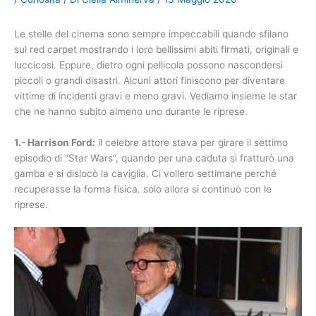
Le stelle del cinema sono sempre impeccabili quando sfilano
sul red carpet mostrando i loro bellissimi abiti firmati, originali e
luccicosi. Eppure, dietro ogni pellicola possono nascondersi
piccoli o grandi disastri. Alcuni attori finiscono per diventare
vittime di incidenti gravi e meno gravi. Vediamo insieme le star
che ne hanno subito almeno uno durante le riprese.
1.- Harrison Ford:
il celebre attore stava per girare il settimo
episodio di “Star Wars”, quando per una caduta si fratturò una
gamba e si dislocò la caviglia. Ci vollero settimane perché
recuperasse la forma fisica. solo allora si continuò con le
riprese.