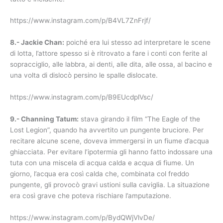
https://www.instagram.com/p/B4VL7ZnFrjf/
8.- Jackie Chan:
poiché era lui stesso ad interpretare le scene
di lotta, l’attore spesso si è ritrovato a fare i conti con ferite al
sopracciglio, alle labbra, ai denti, alle dita, alle ossa, al bacino e
una volta di dislocò persino le spalle dislocate.
https://www.instagram.com/p/B9EUcdplVsc/
9.- Channing Tatum:
stava girando il film “The Eagle of the
Lost Legion”, quando ha avvertito un pungente bruciore. Per
recitare alcune scene, doveva immergersi in un fiume d’acqua
ghiacciata. Per evitare l’ipotermia gli hanno fatto indossare una
tuta con una miscela di acqua calda e acqua di fiume. Un
giorno, l’acqua era così calda che, combinata col freddo
pungente, gli provocò gravi ustioni sulla caviglia. La situazione
era così grave che poteva rischiare l’amputazione.
https://www.instagram.com/p/BydQWjVlvDe/