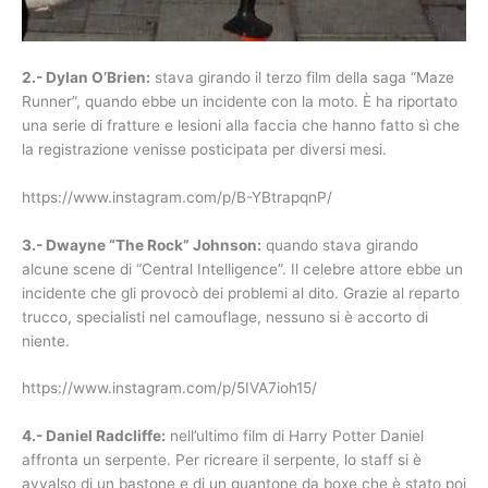
2.- Dylan O’Brien:
stava girando il terzo film della saga “Maze
Runner”, quando ebbe un incidente con la moto. È ha riportato
una serie di fratture e lesioni alla faccia che hanno fatto sì che
la registrazione venisse posticipata per diversi mesi.
https://www.instagram.com/p/B-YBtrapqnP/
3.- Dwayne “The Rock” Johnson:
quando stava girando
alcune scene di “Central Intelligence”. Il celebre attore ebbe un
incidente che gli provocò dei problemi al dito. Grazie al reparto
trucco, specialisti nel camouflage, nessuno si è accorto di
niente.
https://www.instagram.com/p/5IVA7ioh15/
4.- Daniel Radcliffe:
nell’ultimo film di Harry Potter Daniel
affronta un serpente. Per ricreare il serpente, lo staff si è
avvalso di un bastone e di un guantone da boxe che è stato poi