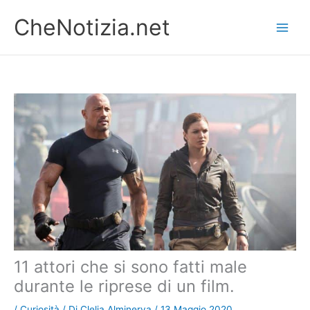
Vai
CheNotizia.net
al
contenuto
11 attori che si sono fatti male
durante le riprese di un film.
/
Curiosità
/ Di
Clelia Alminerva
/
13 Maggio 2020