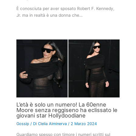
È conosciuta per aver sposato Robert F. Kennedy,
Jr. ma in realtà è una donna che…
L’età è solo un numero! La 60enne
Moore senza reggiseno ha eclissato le
giovani star Hollydoodiane
Gossip
/ Di
Clelia Alminerva
/
2 Marzo 2024
Guardiamo spesso con timore i numeri scritti sul