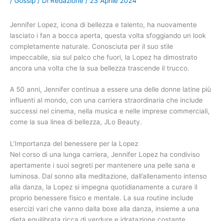
/
Gossip
/ Di
Redazione
/
23 Aprile 2024
Jennifer Lopez, icona di bellezza e talento, ha nuovamente
lasciato i fan a bocca aperta, questa volta sfoggiando un look
completamente naturale. Conosciuta per il suo stile
impeccabile, sia sul palco che fuori, la Lopez ha dimostrato
ancora una volta che la sua bellezza trascende il trucco.
A 50 anni, Jennifer continua a essere una delle donne latine più
influenti al mondo, con una carriera straordinaria che include
successi nel cinema, nella musica e nelle imprese commerciali,
come la sua linea di bellezza, JLo Beauty.
L’Importanza del benessere per la Lopez
Nel corso di una lunga carriera, Jennifer Lopez ha condiviso
apertamente i suoi segreti per mantenere una pelle sana e
luminosa. Dal sonno alla meditazione, dall’allenamento intenso
alla danza, la Lopez si impegna quotidianamente a curare il
proprio benessere fisico e mentale. La sua routine include
esercizi vari che vanno dalla boxe alla danza, insieme a una
dieta equilibrata ricca di verdure e idratazione costante.