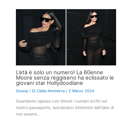
L’età è solo un numero! La 60enne
Moore senza reggiseno ha eclissato le
giovani star Hollydoodiane
Gossip
/ Di
Clelia Alminerva
/
2 Marzo 2024
Guardiamo spesso con timore i numeri scritti sul
nostro passaporto, lasciandoci intimorire dall’idea di
non essere…