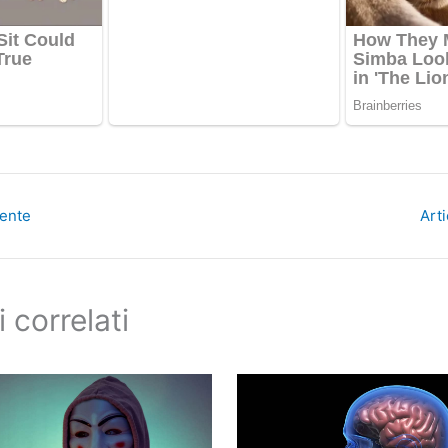
dente
Art
i correlati