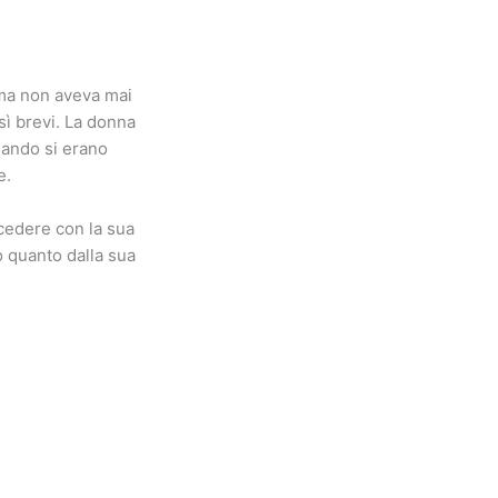
 ma non aveva mai
sì brevi. La donna
uando si erano
e.
ocedere con la sua
o quanto dalla sua