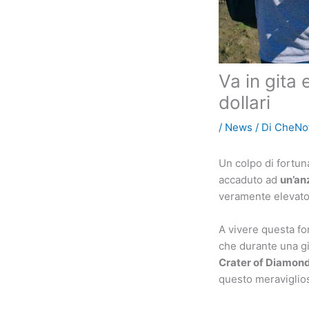
Va in gita 
dollari
/
News
/ Di
CheNot
Un colpo di fortun
accaduto ad
un’an
veramente elevato,
A vivere questa fo
che durante una git
Crater of Diamond
questo meraviglio