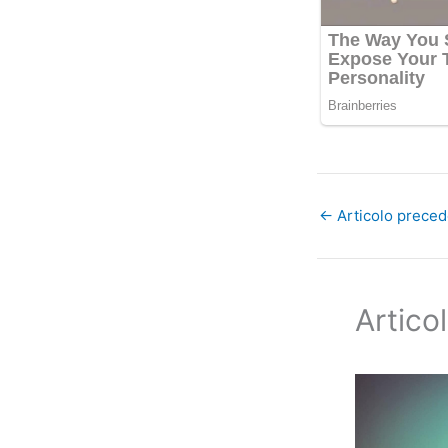
←
Articolo prece
Articol