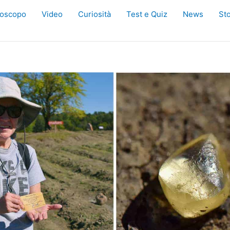
oscopo
Video
Curiosità
Test e Quiz
News
Sto