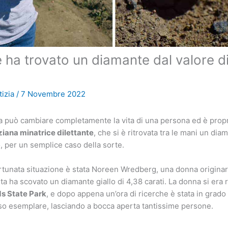
e ha trovato un diamante dal valore di
izia
/
7 Novembre 2022
a può cambiare completamente la vita di una persona ed è prop
ziana minatrice dilettante
, che si è ritrovata tra le mani un dia
 per un semplice caso della sorte.
rtunata situazione è stata Noreen Wredberg, una donna originaria
a ha scovato un diamante giallo di 4,38 carati. La donna si era re
s State Park
, e dopo appena un’ora di ricerche è stata in grado
so esemplare, lasciando a bocca aperta tantissime persone.