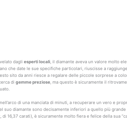
ivelato dagli
esperti locali
, il diamante aveva un valore molto el
rano che date le sue specifiche particolari, riuscisse a raggiung
esto sito da anni riesce a regalare delle piccole sorprese a colo
cerca di
gemme preziose
, ma questo è sicuramente il ritrovame
tuato.
 nell’arco di una manciata di minuti, a recuperare un vero e prop
el suo diamante sono decisamente inferiori a quello più grande 
t, di 16,37 carati), è sicuramente molto fiera e felice della sua “c