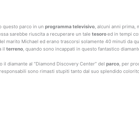
o questo parco in un
programma televisivo
, alcuni anni prima,
essa sarebbe riuscita a recuperare un tale
tesoro
ed in tempi co
el marito Michael ed erano trascorsi solamente 40 minuti da q
 il
terreno
, quando sono incappati in questo fantastico diamant
o il diamante al “Diamond Discovery Center” del
parco
, per pr
 responsabili sono rimasti stupiti tanto dal suo splendido colorit