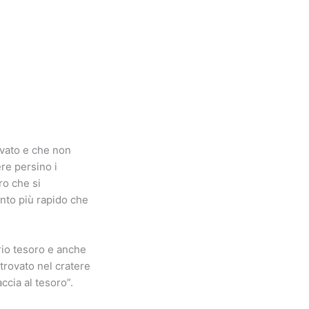
evato e che non
ere persino i
ro che si
nto più rapido che
rio tesoro e anche
trovato nel cratere
accia al tesoro”.