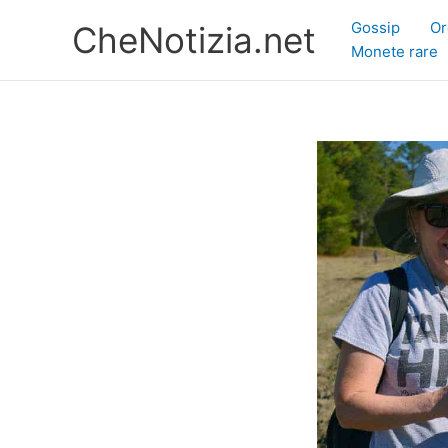
Vai
Gossip
Or
CheNotizia.net
al
Monete rare
contenuto