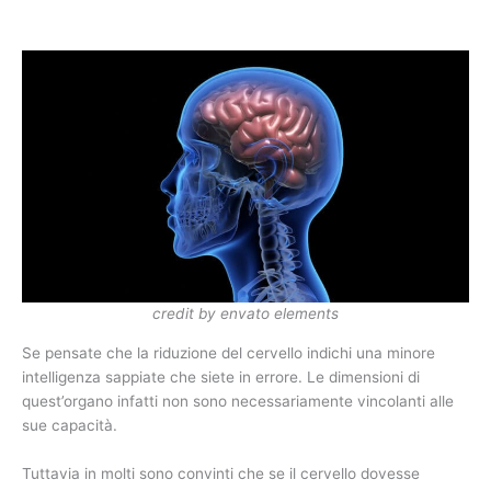
credit by envato elements
Se pensate che la riduzione del cervello indichi una minore
intelligenza sappiate che siete in errore. Le dimensioni di
quest’organo infatti non sono necessariamente vincolanti alle
sue capacità.
Tuttavia in molti sono convinti che se il cervello dovesse