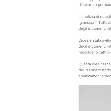
di lavoro o per ban
La pulizia di ques
igienizzati. Tutta
degli indumenti in
L’idea è stata svil
degli indumenti in
raccolgano cattivi 
Questa idea nasce a
ridurrebbero notev
abbassando le neces