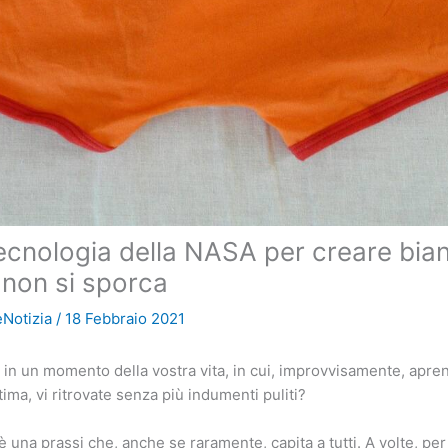
ecnologia della NASA per creare bia
 non si sporca
Notizia
/
18 Febbraio 2021
i in un momento della vostra vita, in cui, improvvisamente, apren
tima, vi ritrovate senza più indumenti puliti?
 una prassi che, anche se raramente, capita a tutti. A volte, per