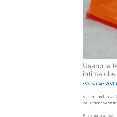
Usano la t
intima che
/
Curiosità
/ Di
Che
Vi siete mai trovat
della biancheria in
Purtroppo questa è