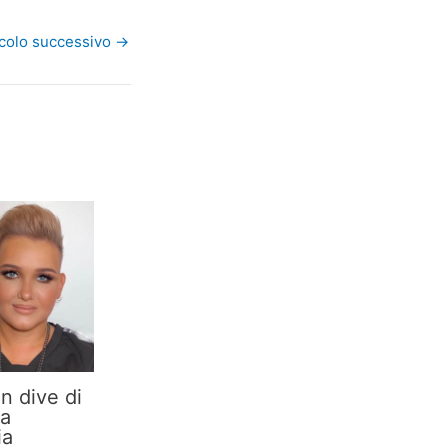
icolo successivo
→
n dive di
na
ia