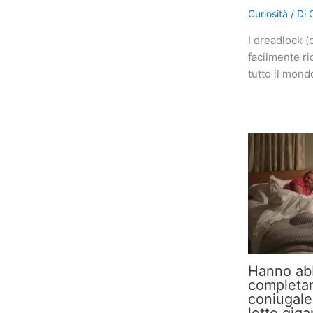
Curiosità
/ Di
I dreadlock (
facilmente ri
tutto il mon
Hanno ab
completam
coniugale
letto giga