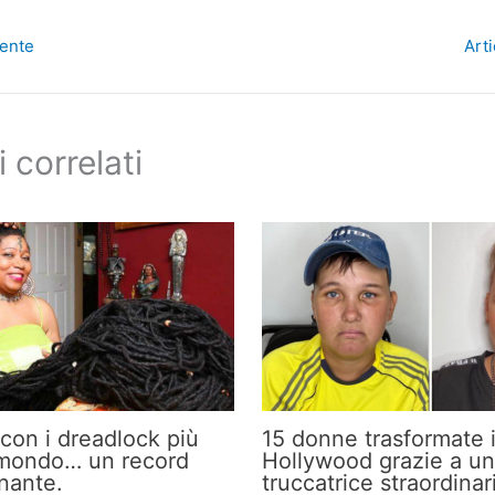
dente
Art
i correlati
con i dreadlock più
15 donne trasformate i
 mondo… un record
Hollywood grazie a u
nante.
truccatrice straordinar