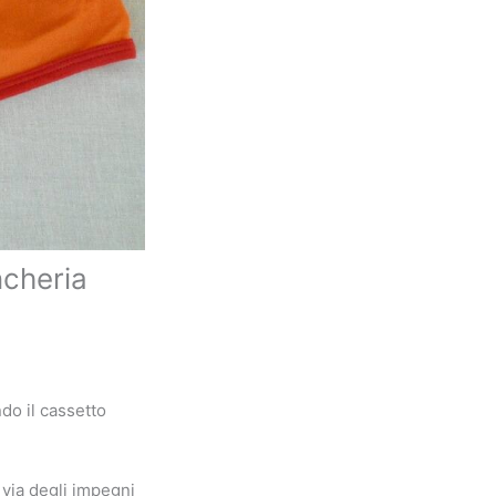
ncheria
do il cassetto
 via degli impegni