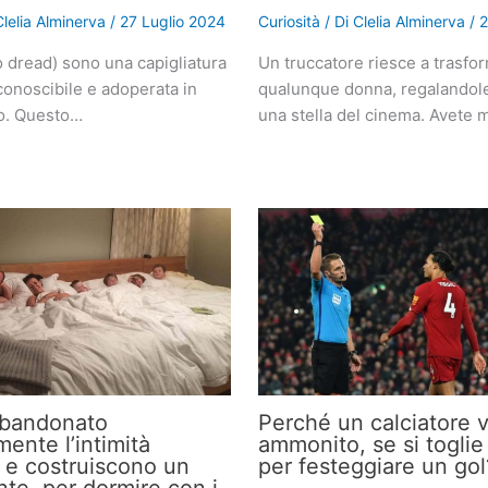
Clelia Alminerva
/
27 Luglio 2024
Curiosità
/ Di
Clelia Alminerva
/
2
o dread) sono una capigliatura
Un truccatore riesce a trasfo
conoscibile e adoperata in
qualunque donna, regalandole 
do. Questo…
una stella del cinema. Avete 
bandonato
Perché un calciatore 
ente l’intimità
ammonito, se si toglie
 e costruiscono un
per festeggiare un gol
nte, per dormire con i