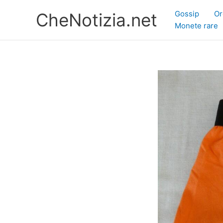
Vai
Gossip
Or
CheNotizia.net
al
Monete rare
contenuto