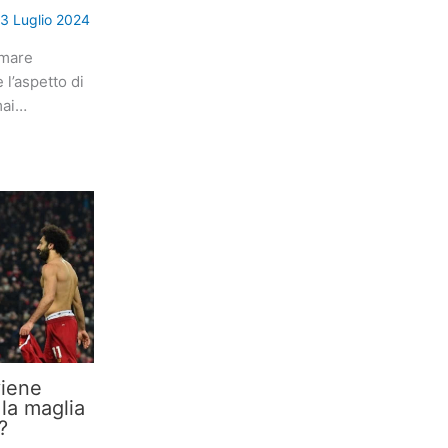
3 Luglio 2024
rmare
l’aspetto di
mai…
viene
 la maglia
?