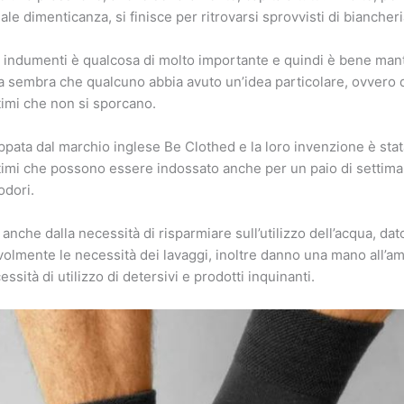
ale dimenticanza, si finisce per ritrovarsi sprovvisti di biancheri
ti indumenti è qualcosa di molto importante e quindi è bene ma
via sembra che qualcuno abbia avuto un’idea particolare, ovvero 
timi che non si sporcano.
uppata dal marchio inglese Be Clothed e la loro invenzione è stat
timi che possono essere indossato anche per un paio di settim
odori.
nche dalla necessità di risparmiare sull’utilizzo dell’acqua, dat
olmente le necessità dei lavaggi, inoltre danno una mano all’a
sità di utilizzo di detersivi e prodotti inquinanti.