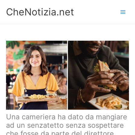
Vai
CheNotizia.net
al
contenuto
Una cameriera ha dato da mangiare
ad un senzatetto senza sospettare
che fosse da parte del direttore