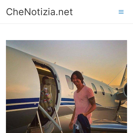
Vai
CheNotizia.net
al
contenuto