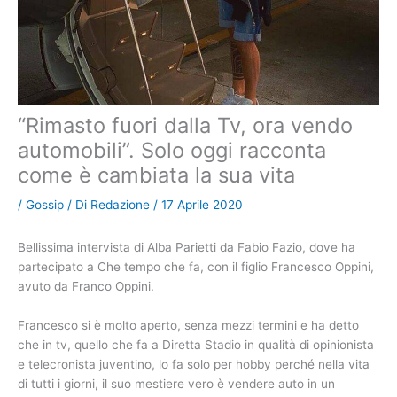
“Rimasto fuori dalla Tv, ora vendo
automobili”. Solo oggi racconta
come è cambiata la sua vita
/
Gossip
/ Di
Redazione
/
17 Aprile 2020
Bellissima intervista di Alba Parietti da Fabio Fazio, dove ha
partecipato a Che tempo che fa, con il figlio Francesco Oppini,
avuto da Franco Oppini.
Francesco si è molto aperto, senza mezzi termini e ha detto
che in tv, quello che fa a Diretta Stadio in qualità di opinionista
e telecronista juventino, lo fa solo per hobby perché nella vita
di tutti i giorni, il suo mestiere vero è vendere auto in un