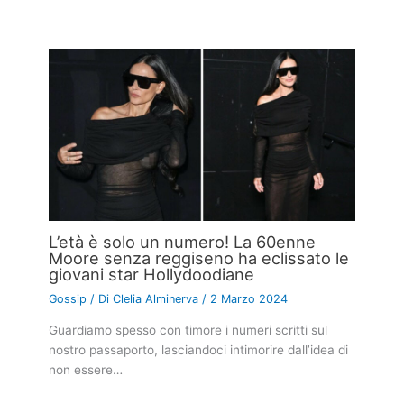
L’età è solo un numero! La 60enne
Moore senza reggiseno ha eclissato le
giovani star Hollydoodiane
Gossip
/ Di
Clelia Alminerva
/
2 Marzo 2024
Guardiamo spesso con timore i numeri scritti sul
nostro passaporto, lasciandoci intimorire dall’idea di
non essere…