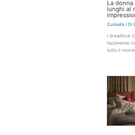
La donna 
lunghi al
impressio
Curiosità
/ Di
I dreadlock (
facilmente ri
tutto il mon