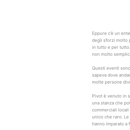
Eppure c’è un ente
degli sforzi molto 
in tutto e per tut
non molto semplic
Questi eventi sono
sapeva dove andare
molte persone div
Pivot è venuto in s
una stanza che pot
commerciali locali
unico che raro. Le
hanno imparato a f