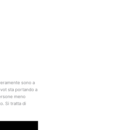
 veramente sono a
ivot sta portando a
 persone meno
. Si tratta di