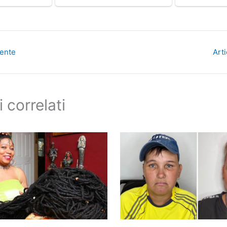
dente
Art
i correlati