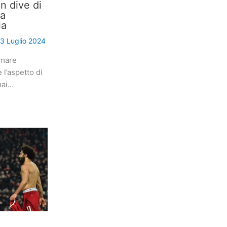
n dive di
na
ia
3 Luglio 2024
rmare
l’aspetto di
mai…