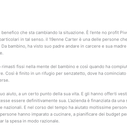
 benefico che sta cambiando la situazione. È l’ente no profit Piv
particolari in tal senso. il 19enne Carter è una delle persone che
to. Da bambino, ha visto suo padre andare in carcere e sua madre
e.
 rimasti fissi nella mente del bambino e così quando ha compiut
. Così è finito in un rifugio per senzatetto, dove ha cominciat
erse.
uo aiuto, a un certo punto della sua vita. E gli hanno offerti vest
esse essere definitivamente sua. L’azienda è finanziata da una se
 e nazionali. E nel corso del tempo ha aiutato moltissime perso
 persone hanno imparato a cucinare, a pianificare dei budget per
ar la spesa in modo razionale.