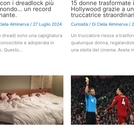
con i dreadlock più
15 donne trasformate i
 mondo… un record
Hollywood grazie a u
nante.
truccatrice straordinar
Clelia Alminerva
/
27 Luglio 2024
Curiosità
/ Di
Clelia Alminerva
/
2
o dread) sono una capigliatura
Un truccatore riesce a trasfo
conoscibile e adoperata in
qualunque donna, regalandole 
do. Questo…
una stella del cinema. Avete 