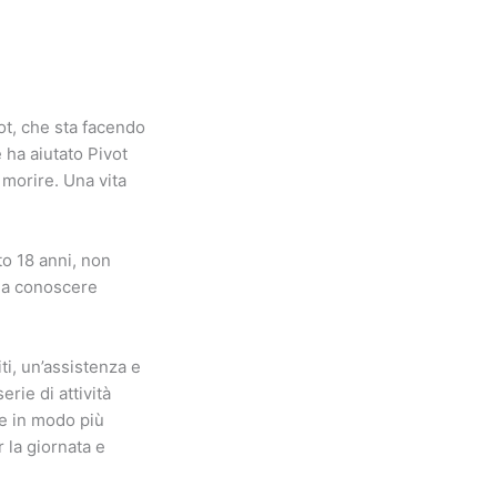
ot, che sta facendo
 ha aiutato Pivot
 morire. Una vita
o 18 anni, non
o a conoscere
iti, un’assistenza e
rie di attività
ne in modo più
 la giornata e