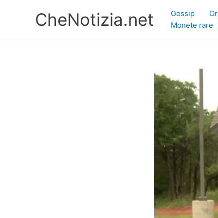
Vai
Gossip
Or
CheNotizia.net
al
Monete rare
contenuto