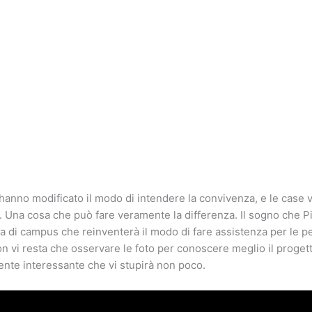
 hanno modificato il modo di intendere la convivenza, e le case
. Una cosa che può fare veramente la differenza. Il sogno che P
a di campus che reinventerà il modo di fare assistenza per le
n vi resta che osservare le foto per conoscere meglio il progetto
nte interessante che vi stupirà non poco.