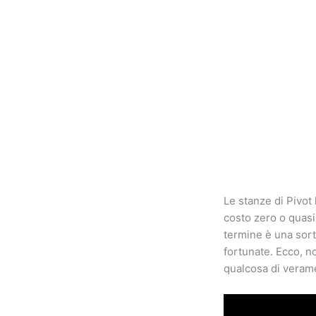
Le stanze di Pivot
costo zero o quasi
termine è una sort
fortunate. Ecco, no
qualcosa di verame