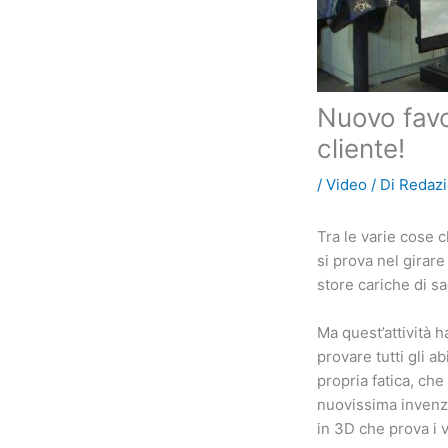
Nuovo favo
cliente!
/
Video
/ Di
Redaz
Tra le varie cose 
si prova nel girare
store cariche di sa
Ma quest’attività h
provare tutti gli a
propria fatica, che
nuovissima invenz
in 3D che prova i v