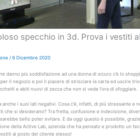
loso specchio in 3d. Prova i vestiti a
ione
/
6 Dicembre 2020
che danno più soddisfazione ad una donna di sicuro c’è lo shoppin
 per il negozio e poi il piacere di strisciare la carta ed uscire tr
cchetti e abiti nuovi di zecca che non si vede l’ora di sfoggiare.
a anche i suoi lati negativi. Cosa c’è, infatti, di più stressante e 
biti che si desiderano? Tra fretta, confusione e indecisione, dive
 sarebbe bello poter evitare. E da oggi questo è possibile, grazi
ione della Active Lab, azienda che ha pensato e prodotto un te
estiti al posto del cliente stesso!