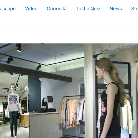
oscopo
Video
Curiosità
Test e Quiz
News
Sto