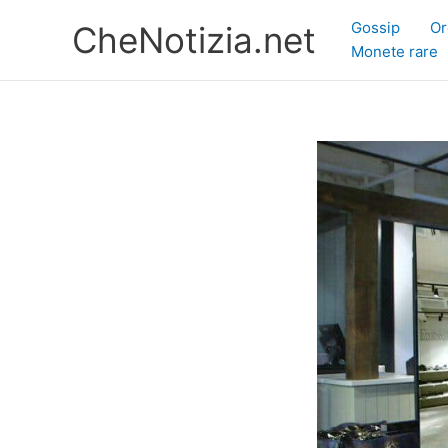
Vai
Gossip
Or
CheNotizia.net
al
Monete rare
contenuto