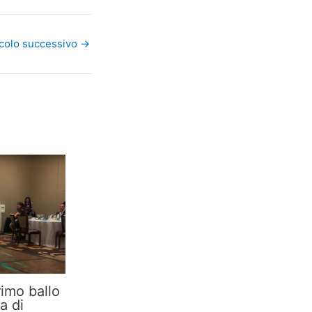
icolo successivo
→
imo ballo
a di