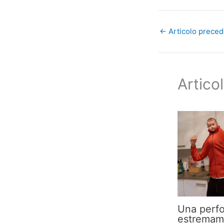
←
Articolo prece
Articol
Una perf
estremame