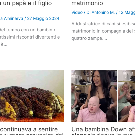
a un papà e il figlio
matrimonio
Video
/ Di
Antonino M.
/
12 Magg
lia Alminerva
/
27 Maggio 2024
Addestratrice di cani si esibis
del tempo con un bambino
matrimonio in compagnia del 
tissimi riscontri divertenti e
quattro zampe.…
i è…
continuava a sentire
Una bambina Down aff