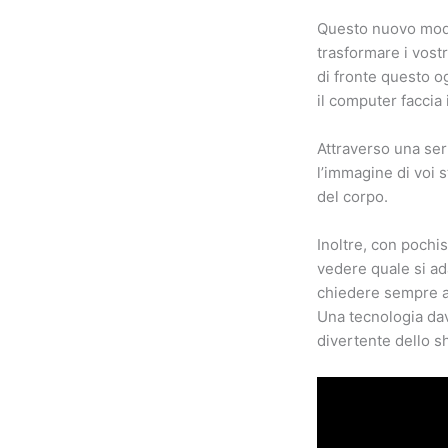
Questo nuovo mode
trasformare i vost
di fronte questo o
il computer faccia 
Attraverso una ser
l’immagine di voi s
del corpo.
Inoltre, con pochis
vedere quale si ad
chiedere sempre a
Una tecnologia davv
divertente dello s