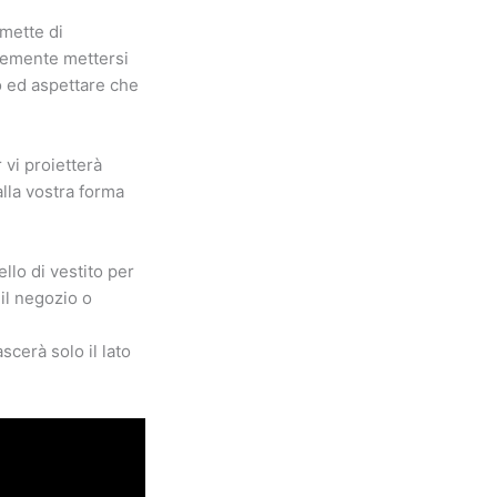
mette di
icemente mettersi
o ed aspettare che
 vi proietterà
alla vostra forma
llo di vestito per
il negozio o
scerà solo il lato