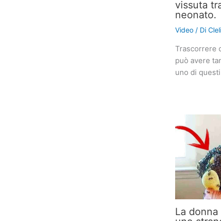
vissuta tr
neonato.
Video
/ Di
Cle
Trascorrere 
può avere tan
uno di quest
La donna 