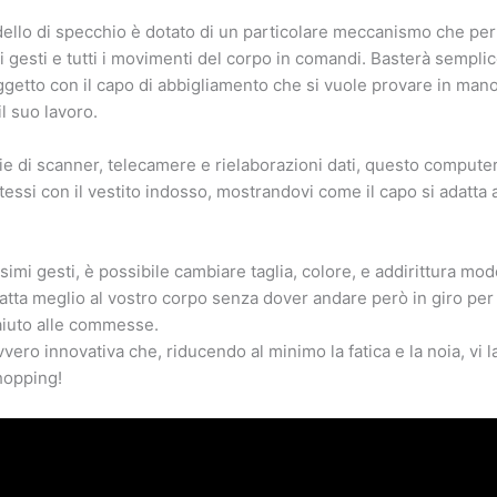
llo di specchio è dotato di un particolare meccanismo che per
ri gesti e tutti i movimenti del corpo in comandi. Basterà sempl
ggetto con il capo di abbigliamento che si vuole provare in man
il suo lavoro.
ie di scanner, telecamere e rielaborazioni dati, questo computer
tessi con il vestito indosso, mostrandovi come il capo si adatta 
simi gesti, è possibile cambiare taglia, colore, e addirittura mode
atta meglio al vostro corpo senza dover andare però in giro per 
iuto alle commesse.
ero innovativa che, riducendo al minimo la fatica e la noia, vi la
hopping!