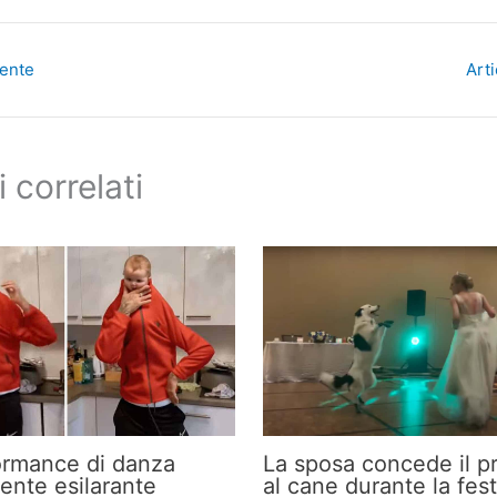
dente
Art
i correlati
ormance di danza
La sposa concede il pr
nte esilarante
al cane durante la fest