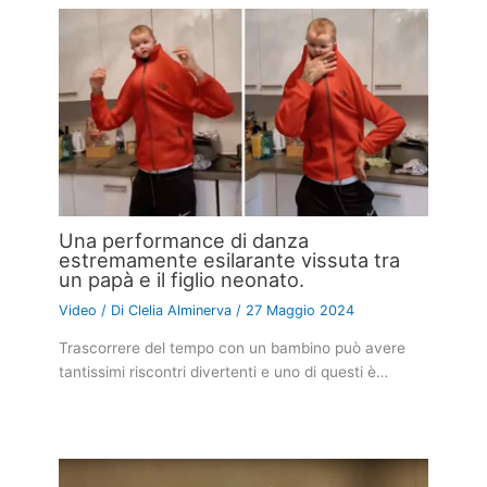
Una performance di danza
estremamente esilarante vissuta tra
un papà e il figlio neonato.
Video
/ Di
Clelia Alminerva
/
27 Maggio 2024
Trascorrere del tempo con un bambino può avere
tantissimi riscontri divertenti e uno di questi è…