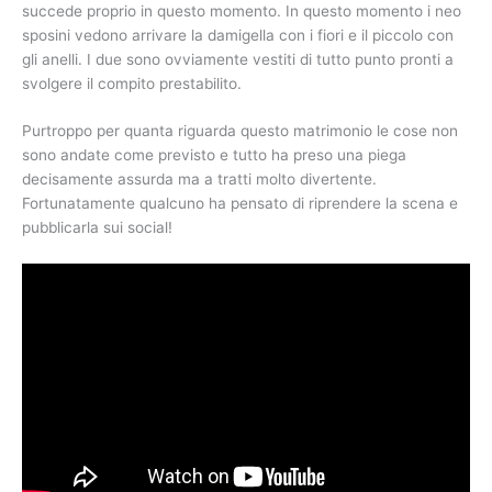
succede proprio in questo momento. In questo momento i neo
sposini vedono arrivare la damigella con i fiori e il piccolo con
gli anelli. I due sono ovviamente vestiti di tutto punto pronti a
svolgere il compito prestabilito.
Purtroppo per quanta riguarda questo matrimonio le cose non
sono andate come previsto e tutto ha preso una piega
decisamente assurda ma a tratti molto divertente.
Fortunatamente qualcuno ha pensato di riprendere la scena e
pubblicarla sui social!