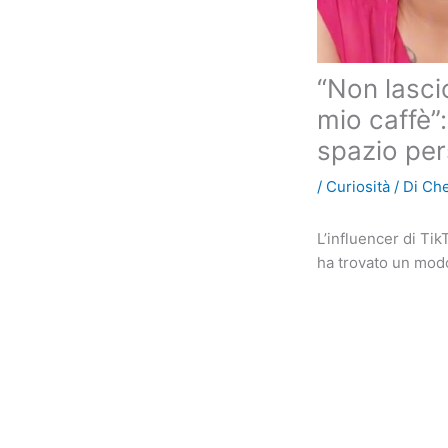
“Non lascio
mio caffè”
spazio pe
/
Curiosità
/ Di
Che
L’influencer di Ti
ha trovato un modo 