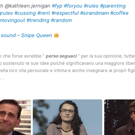
h @kathleen.jernigan
#fyp
#foryou
#rules
#parenting
grules
#cussing
#rent
#respectful
#sirandmam
#coffee
movingout
#trending
#random
l sound – Snipe Queen
o che forse avrebbe ”
perso seguaci
” per la sua opinione, tutta
sostenuto le sue idee poiché significavano una maggiore libert
ella loro vita personale e intima e anche insegnare ai propri figl
 .