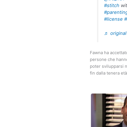
#stitch
wit
#parentin
#license
#
♬ origina
Fawna ha accettat
persone che hanno 
poter svilupparsi n
fin dalla tenera età.