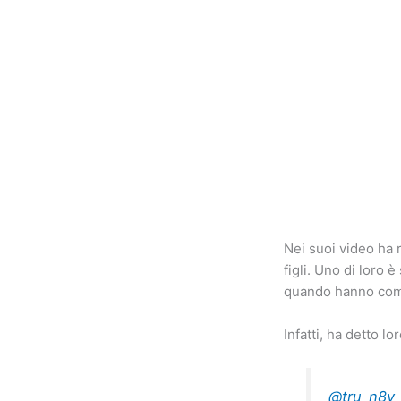
Nei suoi video ha 
figli. Uno di loro è
quando hanno comp
Infatti, ha detto l
@tru_n8v