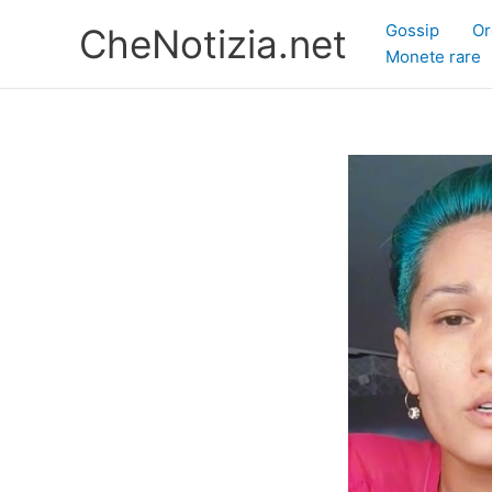
Vai
Gossip
Or
CheNotizia.net
al
Monete rare
contenuto