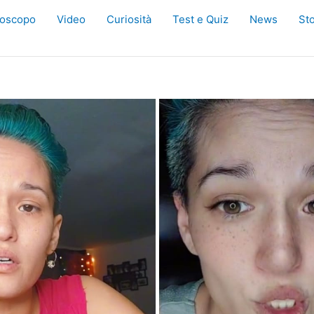
oscopo
Video
Curiosità
Test e Quiz
News
Sto