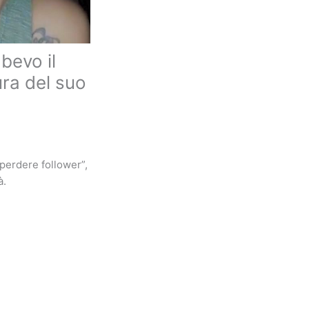
 bevo il
ra del suo
perdere follower”,
à.