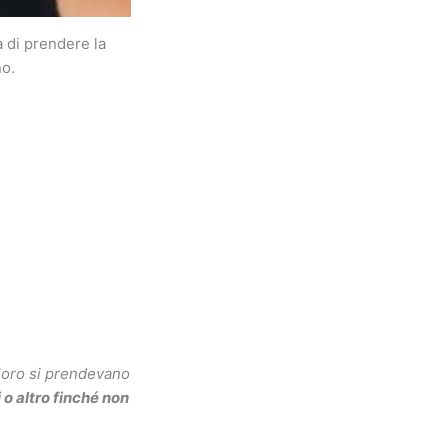
a di prendere la
no.
, loro si prendevano
o altro finché non