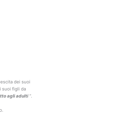
escita dei suoi
 suoi figli da
to agli adulti
“.
o.