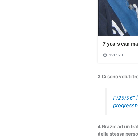
3 Ci sono voluti tr
F/25/5’6” 
progressp
4 Grazie ad un tra
della stessa pers