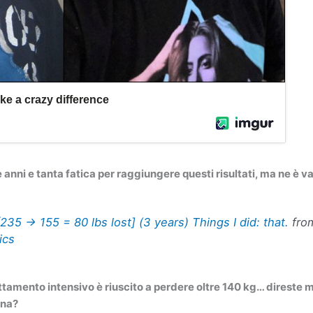
e anni e tanta fatica per raggiungere questi risultati, ma ne è va
[235 -> 155 = 80 lbs lost] (3 years) Things I did: that.
fro
ics
ttamento intensivo è riuscito a perdere oltre 140 kg… direste ma
ona?