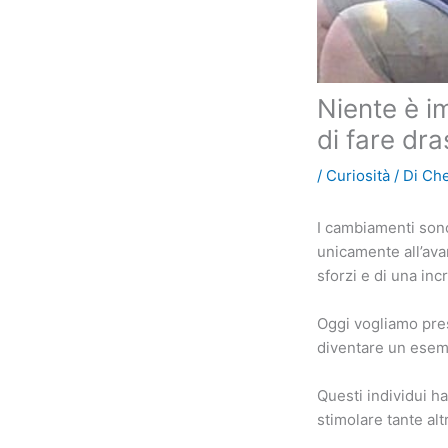
Niente è i
di fare dr
/
Curiosità
/ Di
Che
I cambiamenti sono
unicamente all’avanz
sforzi e di una inc
Oggi vogliamo pres
diventare un esemp
Questi individui h
stimolare tante al