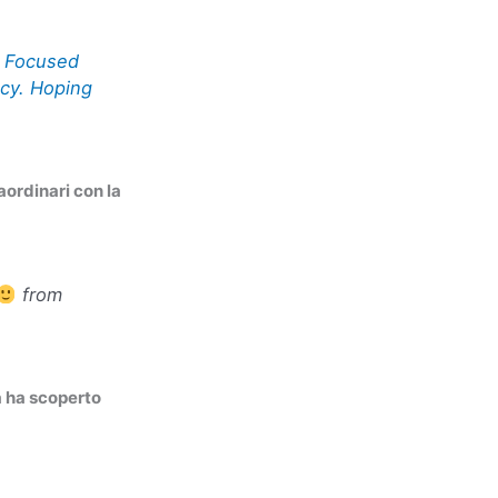
. Focused
ncy. Hoping
ordinari con la
from
a ha scoperto