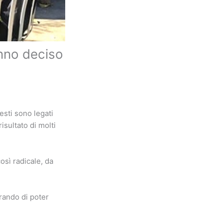
anno deciso
esti sono legati
risultato di molti
sì radicale, da
erando di poter