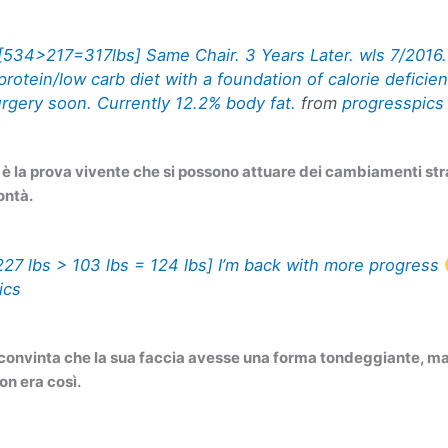
[534>217=317lbs] Same Chair. 3 Years Later. wls 7/2016
protein/low carb diet with a foundation of calorie deficie
urgery soon. Currently 12.2% body fat.
from
progresspics
è la prova vivente che si possono attuare dei cambiamenti stra
ontà.
227 lbs > 103 lbs = 124 lbs] I’m back with more progress
ics
a convinta che la sua faccia avesse una forma tondeggiante, m
on era così.