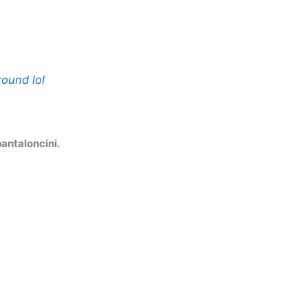
round lol
pantaloncini.