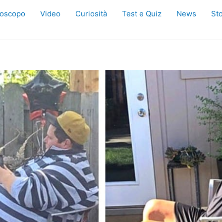
oscopo
Video
Curiosità
Test e Quiz
News
Sto