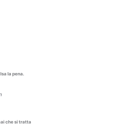
lsa la pena.
m
i che si tratta