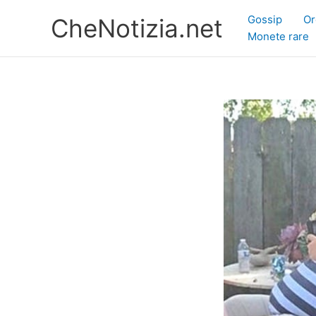
Vai
Gossip
Or
CheNotizia.net
al
Monete rare
contenuto