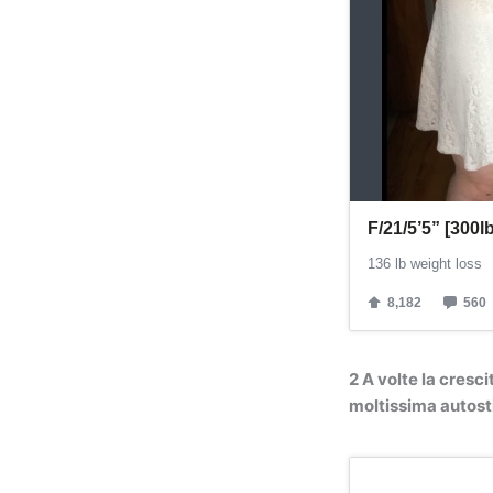
2 A volte la cresc
moltissima autosti