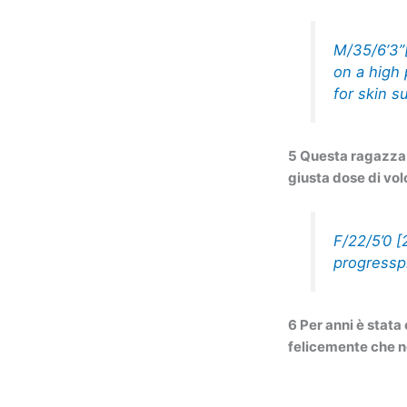
M/35/6’3”
on a high 
for skin s
5 Questa ragazza 
giusta dose di vol
F/22/5’0 [
progressp
6 Per anni è stat
felicemente che n