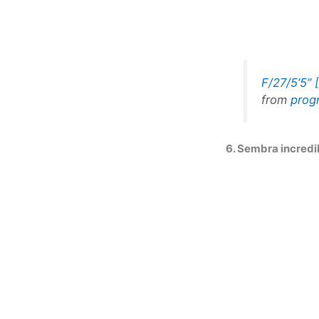
F/27/5’5” 
from
prog
6. Sembra incredib