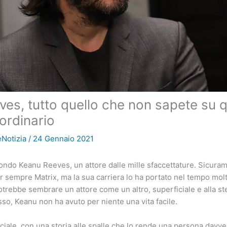
es, tutto quello che non sapete su 
aordinario
Notizia
/
24 Gennaio 2021
mondo Keanu Reeves, un attore dalle mille sfaccettature. Sicuram
r sempre Matrix, ma la sua carriera lo ha portato nel tempo mol
potrebbe sembrare un attore come un altro, superficiale e alla st
so, Keanu non ha avuto per niente una vita facile.
iale, con una storia alle spalle che lo rende una persona davver