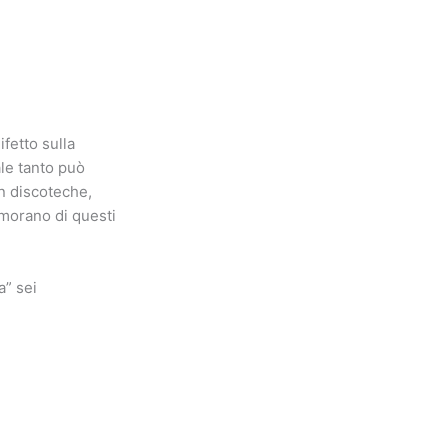
ifetto sulla
ale tanto può
in discoteche,
namorano di questi
a” sei