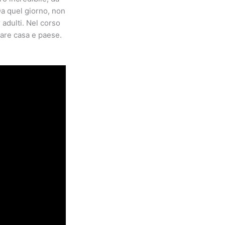
a quel giorno, non
r adulti. Nel corso
iare casa e paese.