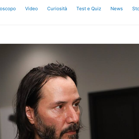
oscopo
Video
Curiosità
Test e Quiz
News
Sto