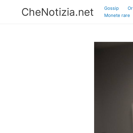
Vai
Gossip
Or
CheNotizia.net
al
Monete rare
contenuto