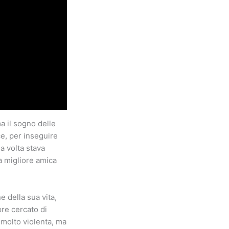
a il sogno delle
ce, per inseguire
a volta stava
a migliore amica
e della sua vita,
re cercato di
 molto violenta, ma