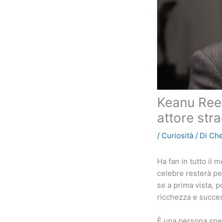
Keanu Reev
attore str
/
Curiosità
/ Di
Che
Ha fan in tutto il 
celebre resterà pe
se a prima vista, 
ricchezza e succes
È una persona spec