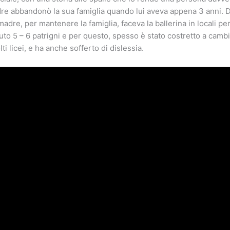
re abbandonò la sua famiglia quando lui aveva appena 3 anni. D
a madre, per mantenere la famiglia, faceva la ballerina in locali pe
vuto 5 – 6 patrigni e per questo, spesso è stato costretto a camb
i licei, e ha anche sofferto di dislessia.