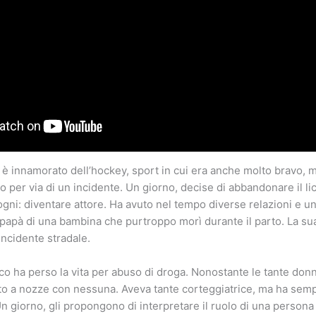
 è innamorato dell’hockey, sport in cui era anche molto bravo, m
o per via di un incidente. Un giorno, decise di abbandonare il li
ogni: diventare attore. Ha avuto nel tempo diverse relazioni e un
apà di una bambina che purtroppo morì durante il parto. La su
incidente stradale.
ico ha perso la vita per abuso di droga. Nonostante le tante donn
to a nozze con nessuna. Aveva tante corteggiatrice, ma ha semp
Un giorno, gli propongono di interpretare il ruolo di una persona