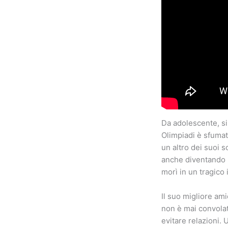
Da adolescente, si
Olimpiadi è sfumat
un altro dei suoi s
anche diventando p
morì in un tragico 
Il suo migliore am
non è mai convola
evitare relazioni. 