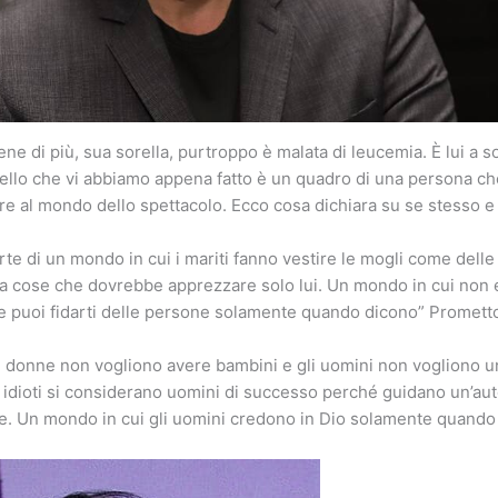
ene di più, sua sorella, purtroppo è malata di leucemia. È lui a 
llo che vi abbiamo appena fatto è un quadro di una persona ch
 al mondo dello spettacolo. Ecco cosa dichiara su se stesso e s
rte di un mondo in cui i mariti fanno vestire le mogli come delle
 cose che dovrebbe apprezzare solo lui. Un mondo in cui non e
 e puoi fidarti delle persone solamente quando dicono” Prometto
 donne non vogliono avere bambini e gli uomini non vogliono un
 idioti si considerano uomini di successo perché guidano un’au
e. Un mondo in cui gli uomini credono in Dio solamente quando