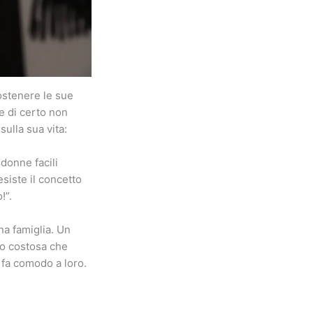
sostenere le sue
e di certo non
ulla sua vita:
 donne facili
siste il concetto
!”.
a famiglia. Un
to costosa che
 fa comodo a loro.