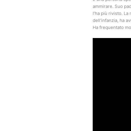
ammirare. Suo pad
l’ha più rivisto. L
dell’infanzia, ha a
Ha frequentato molt