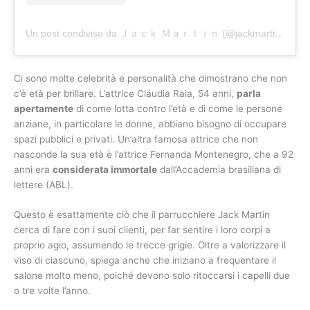
Un post condiviso da Ｊａｃｋ Ｍａｒｔｉｎ (@jackmartincolorist)
Ci sono molte celebrità e personalità che dimostrano che non
c’è età per brillare. L’attrice Cláudia Raia, 54 anni,
parla
apertamente
di come lotta contro l’età e di come le persone
anziane, in particolare le donne, abbiano bisogno di occupare
spazi pubblici e privati. Un’altra famosa attrice che non
nasconde la sua età è l’attrice Fernanda Montenegro, che a 92
anni era
considerata immortale
dall’Accademia brasiliana di
lettere (ABL).
Questo è esattamente ciò che il parrucchiere Jack Martin
cerca di fare con i suoi clienti, per far sentire i loro corpi a
proprio agio, assumendo le trecce grigie. Oltre a valorizzare il
viso di ciascuno, spiega anche che iniziano a frequentare il
salone molto meno, poiché devono solo ritoccarsi i capelli due
o tre volte l’anno.