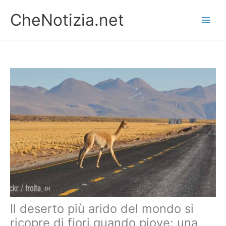
Vai
CheNotizia.net
al
contenuto
Il deserto più arido del mondo si
ricopre di fiori quando piove: una