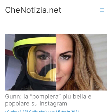
Vai
CheNotizia.net
al
contenuto
Gunn: la “pompiera” più bella e
popolare su Instagram
/
Curiosità
/ Di
Clelia Alminerva
/
5 Aprile 2021