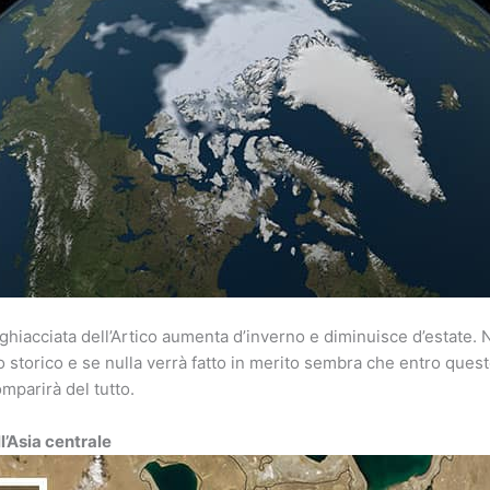
 ghiacciata dell’Artico aumenta d’inverno e diminuisce d’estate.
o storico e se nulla verrà fatto in merito sembra che entro quest
mparirà del tutto.
ell’Asia centrale