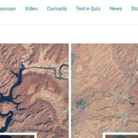
oscopo
Video
Curiosità
Test e Quiz
News
Sto