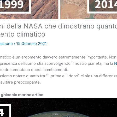
i della NASA che dimostrano quanto
ento climatico
dazione
/
15 Gennaio 2021
imatico è un argomento davvero estremamente importante. Non t
 presenza dell’uomo stia sconvolgendo il nostro pianeta, ma la
N
he documentano questi cambiamenti.
siamo notare quanto tra “il prima e il dopo” ci sia una differenz
isultare preoccupante.
l ghiaccio marino artico