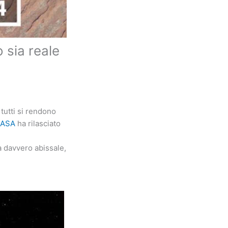
 sia reale
utti si rendono
ASA
ha rilasciato
a davvero abissale,