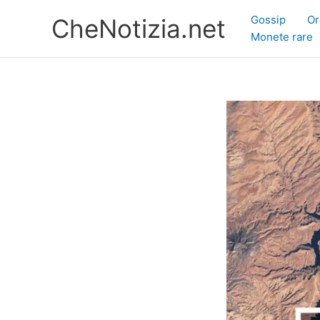
Vai
Gossip
Or
CheNotizia.net
al
Monete rare
contenuto