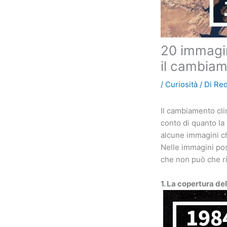
20 immagin
il cambiam
/
Curiosità
/ Di
Re
Il cambiamento cl
conto di quanto la
alcune immagini c
Nelle immagini pos
che non può che r
1. La copertura de