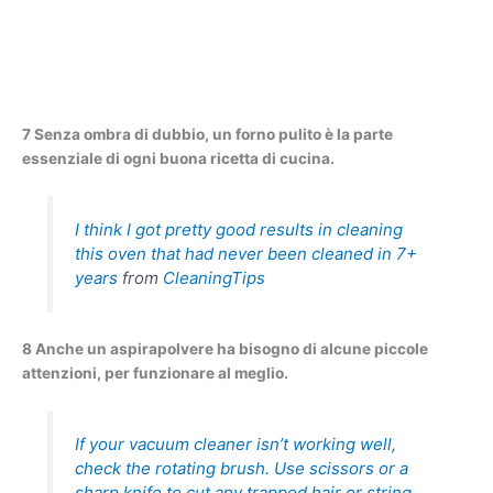
7 Senza ombra di dubbio, un forno pulito è la parte
essenziale di ogni buona ricetta di cucina.
I think I got pretty good results in cleaning
this oven that had never been cleaned in 7+
years
from
CleaningTips
8 Anche un aspirapolvere ha bisogno di alcune piccole
attenzioni, per funzionare al meglio.
If your vacuum cleaner isn’t working well,
check the rotating brush. Use scissors or a
sharp knife to cut any trapped hair or string.