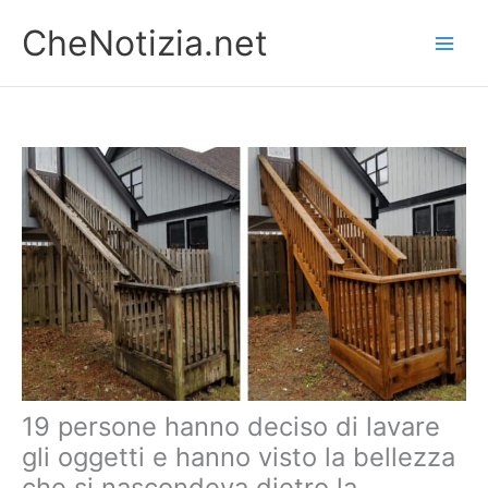
Vai
CheNotizia.net
al
contenuto
19 persone hanno deciso di lavare
gli oggetti e hanno visto la bellezza
che si nascondeva dietro la