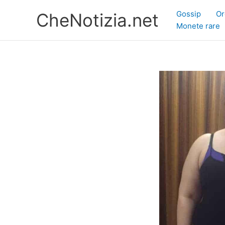
Vai
Gossip
Or
CheNotizia.net
al
Monete rare
contenuto