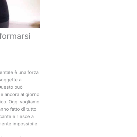
sformarsi
entale è una forza
soggette a
 Questo può
he ancora al giorno
isico. Oggi vogliamo
no fatto di tutto
cante e riesce a
mente impossibile.