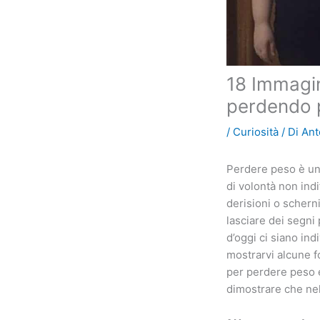
18 Immagin
perdendo p
/
Curiosità
/ Di
Ant
Perdere peso è un
di volontà non ind
derisioni o scherni
lasciare dei segni
d’oggi ci siano ind
mostrarvi alcune f
per perdere peso e
dimostrare che nel