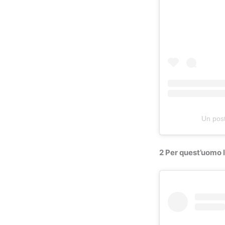
Un pos
2 Per quest’uomo l