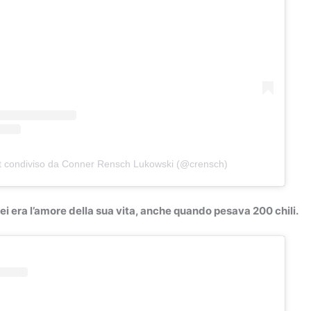
t condiviso da Conner Rensch Lukowski (@crensch)
ei era l’amore della sua vita, anche quando pesava 200 chili.