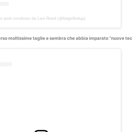
n post condiviso da Lexi Reed (@fatgirlfedup)
erso moltissime taglie e sembra che abbia imparato “nuove tec