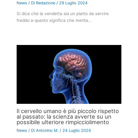
News
/ Di
Redazione
/
29 Luglio 2024
Si dice che la vendetta sia un piatto da servire
freddo e questo significa che merita…
Il cervello umano è più piccolo rispetto
al passato: la scienza avverte su un
possibile ulteriore rimpicciolimento
News
/ Di
Antonino M.
/
24 Luglio 2024