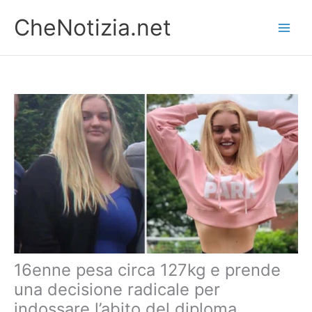
Vai
CheNotizia.net
al
contenuto
16enne pesa circa 127kg e prende
una decisione radicale per
indossare l’abito del diploma