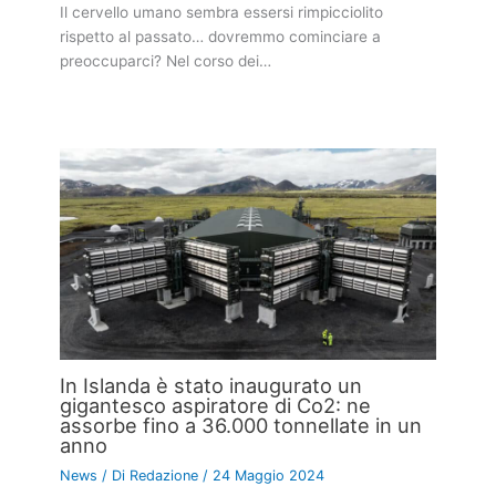
Il cervello umano sembra essersi rimpicciolito
rispetto al passato… dovremmo cominciare a
preoccuparci? Nel corso dei…
In Islanda è stato inaugurato un
gigantesco aspiratore di Co2: ne
assorbe fino a 36.000 tonnellate in un
anno
News
/ Di
Redazione
/
24 Maggio 2024