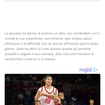
La giovane ha deciso di scrivere un libro, per condividere con il
mondo la sua esperienza, raccontando ogni singolo passo
effettuato e le difficoltà che ha dovuto affrontare giorno dopo
giorno. Josie ha detto di voler aiutare quante più persone
possibili a seguire il suo esempio, dato che tutti meritano di
sentirsi felici come lei lo è adesso.