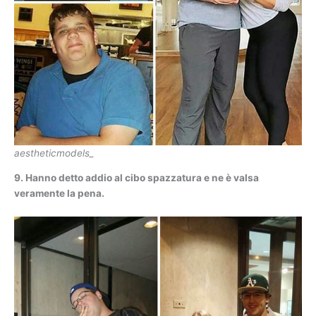
aestheticmodels_
9. Hanno detto addio al cibo spazzatura e ne è valsa
veramente la pena.