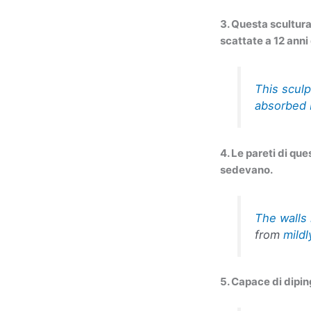
3. Questa scultura
scattate a 12 anni
This scul
absorbed b
4. Le pareti di qu
sedevano.
The walls
from
mildl
5. Capace di dipin