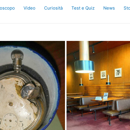
oscopo
Video
Curiosità
Test e Quiz
News
Sto