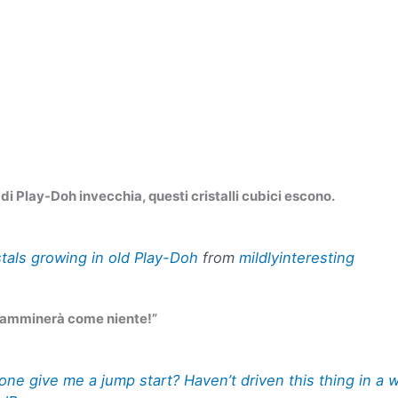
 di Play-Doh invecchia, questi cristalli cubici escono.
tals growing in old Play-Doh
from
mildlyinteresting
 camminerà come niente!”
e give me a jump start? Haven’t driven this thing in a w