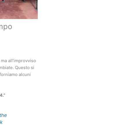
empo
, ma all’improvviso
mbiate. Questo si
forniamo alcuni
4.”
the
ck