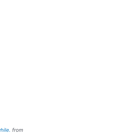
hile.
from