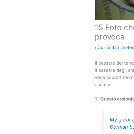
15 Foto ch
provoca
/
Curiosità
/ Di
Re
Il passare del tem
il passare degli a
vede soprattutto n
esempi.
1. “Questo orologi
My great g
German bul