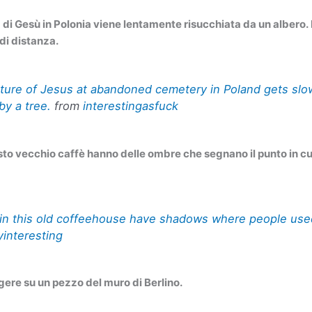
 di Gesù in Polonia viene lentamente risucchiata da un albero. 
 di distanza.
pture of Jesus at abandoned cemetery in Poland gets slo
y a tree.
from
interestingasfuck
esto vecchio caffè hanno delle ombre che segnano il punto in cui
 in this old coffeehouse have shadows where people used
yinteresting
gere su un pezzo del muro di Berlino.