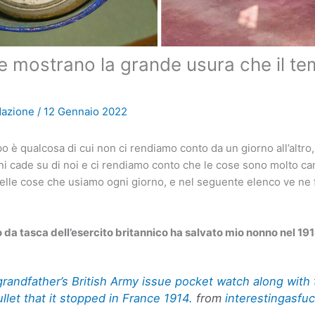
e mostrano la grande usura che il t
dazione
/
12 Gennaio 2022
po è qualcosa di cui non ci rendiamo conto da un giorno all’altro
nni cade su di noi e ci rendiamo conto che le cose sono molto ca
elle cose che usiamo ogni giorno, e nel seguente elenco ve ne 
o da tasca dell’esercito britannico ha salvato mio nonno nel 191
randfather’s British Army issue pocket watch along with 
let that it stopped in France 1914.
from
interestingasfu