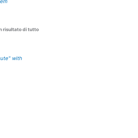
hem
risultato di tutto
cute" with