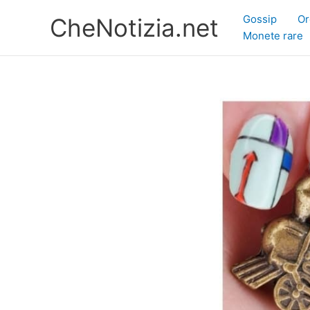
Vai
Gossip
Or
CheNotizia.net
al
Monete rare
contenuto