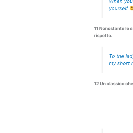
When you 
yourself
11 Nonostante le s
rispetto.
To the lad
my short n
12 Un classico ch