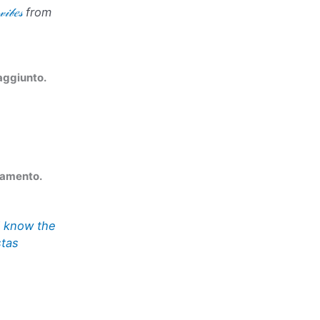
𝑒𝓈
from
aggiunto.
zamento.
I know the
stas