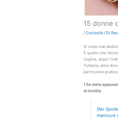
15 donne c
/
Curiosità
/ Di
Re
Vi siete mai dedic
È quello che fanno
unghie, dopo i trat
Tuttavia, altre don
particolare pratic
1 Se siete appassi
di invidia.
[No Spoil
manicure 