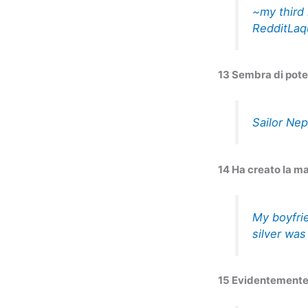
~my third 
RedditLaq
13 Sembra di pote
Sailor Nep
14 Ha creato la m
My boyfrie
silver wa
15 Evidentemente h