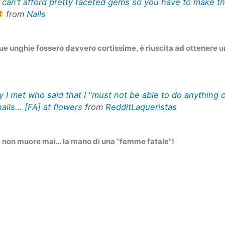
can’t afford pretty faceted gems so you have to make t
from
Nails
ue unghie fossero davvero cortissime, è riuscita ad ottenere un 
y I met who said that I "must not be able to do anything 
ails… [FA] at flowers
from
RedditLaqueristas
e non muore mai… la mano di una “femme fatale”!