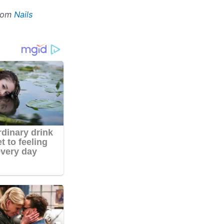
rom
Nails