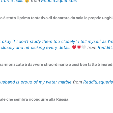
truffle nails
from
RedditLaqueristas
o è stato il primo tentativo di decorare da sola le proprie unghi
 okay if I don’t study them too closely” I tell myself as I’
closely and nit picking every detail.
from
RedditL
armorizzato è davvero straordinario e così ben fatto è incredi
usband is proud of my water marble
from
RedditLaqueris
ale che sembra ricondurre alla Russia.