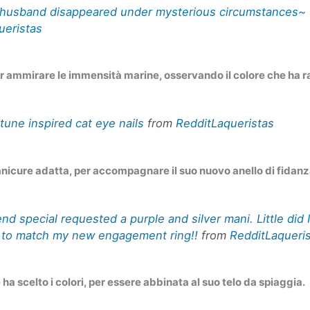
husband disappeared under mysterious circumstances~ 𝓋𝒾𝒷
ueristas
r ammirare le immensità marine, osservando il colore che ha r
tune inspired cat eye nails
from
RedditLaqueristas
anicure adatta, per accompagnare il suo nuovo anello di fidan
nd special requested a purple and silver mani. Little did 
s to match my new engagement ring!!
from
RedditLaqueri
a scelto i colori, per essere abbinata al suo telo da spiaggia.