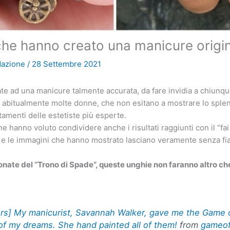
he hanno creato una manicure origi
dazione
/
28 Settembre 2021
ate ad una manicure talmente accurata, da fare invidia a chiunq
 abitualmente molte donne, che non esitano a mostrare lo splen
tamenti delle estetiste più esperte.
ne hanno voluto condividere anche i risultati raggiunti con il “fai
a e le immagini che hanno mostrato lasciano veramente senza fia
onate del “Trono di Spade”, queste unghie non faranno altro ch
ers] My manicurist, Savannah Walker, gave me the Game 
of my dreams. She hand painted all of them!
from
gameof