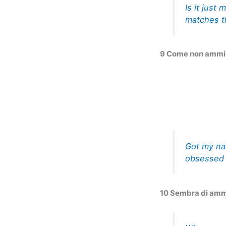
Is it just
matches 
9 Come non ammir
Got my nai
obsesse
10 Sembra di ammi