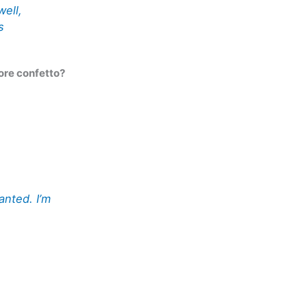
well,
s
ore confetto?
anted. I’m