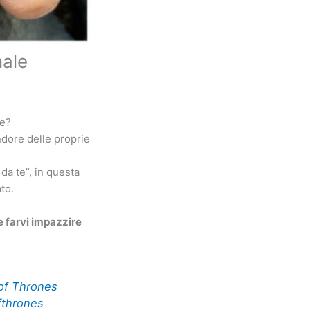
nale
ue?
dore delle proprie
 da te”, in questa
to.
e farvi impazzire
of Thrones
thrones