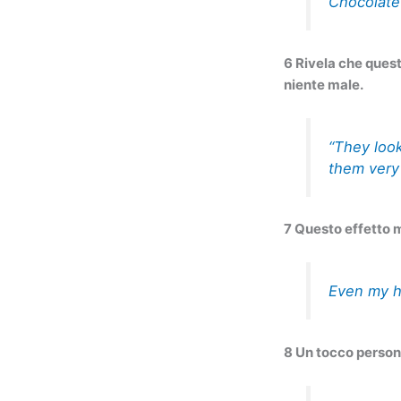
Chocolate 
6 Rivela che quest
niente male.
“They look
them very 
7 Questo effetto m
Even my h
8 Un tocco person