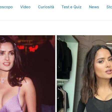
oscopo
Video
Curiosità
Test e Quiz
News
Sto