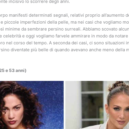
te incisivo lo scorrere degli anni.
rpo manifesti determinati segnali, relativi proprio all’aumento de
e piccole imperfezioni della pelle, ma nei casi che vogliamo mos
osì minime da sembrare persino surreali. Abbiamo scovato alcun
e celebrità e oggi vogliamo farvele ammirare in modo da notare
oro nel corso del tempo. A seconda dei casi, ci sono situazioni i
rsino diventate più belle di quando avevano anche meno della me
25 e 53 anni)