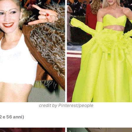
credit by Pinterest/people
 e 56 anni)