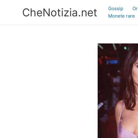
Vai
Gossip
Or
CheNotizia.net
al
Monete rare
contenuto