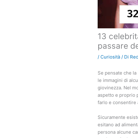
13 celebrit
passare d
/
Curiosità
/ Di
Re
Se pensate che la 
le immagini di alc
giovinezza. Nel mo
aspetto e proprio 
farlo e consentire
Sicuramente esisto
esitano ad aliment
persona alcune car