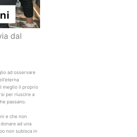
via dal
glio ad osservare
ll’eterna
 meglio il proprio
si per riuscire a
 che passano.
ani e che non
a donare ad una
rpo non subisca in