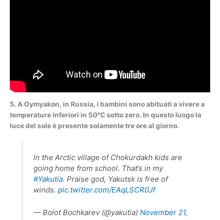
5. A Oymyakon, in Russia, i bambini sono abituati a vivere a
temperature inferiori in 50°C sotto zero. In questo luogo la
luce del sole è presente solamente tre ore al giorno.
In the Arctic village of Chokurdakh kids are
going home from school. That’s in my
#Yakutia
. Praise god, Yakutsk is free of
winds.
pic.twitter.com/EAqLSCR0Jf
— Bolot Bochkarev (@yakutia)
November 21,