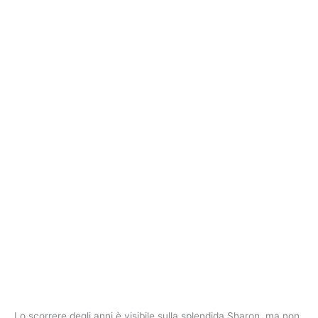
Lo scorrere degli anni è visibile sulla splendida Sharon, ma non