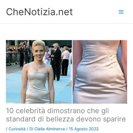
Vai
CheNotizia.net
al
contenuto
10 celebrità dimostrano che gli
standard di bellezza devono sparire
/
Curiosità
/ Di
Clelia Alminerva
/
15 Agosto 2022