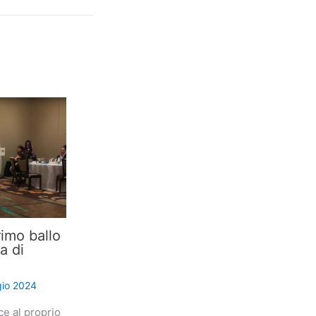
imo ballo
a di
io 2024
ce al proprio