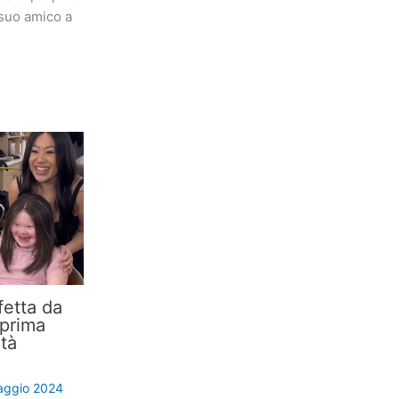
suo amico a
etta da
 prima
ità
aggio 2024