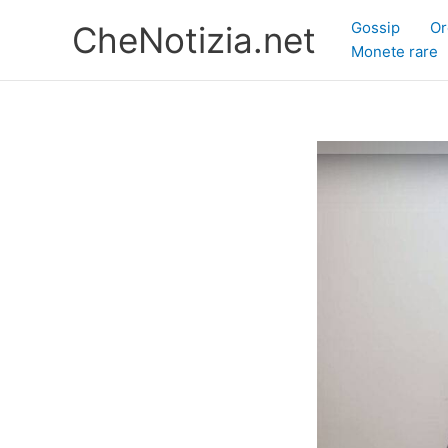
Vai
Gossip
Or
CheNotizia.net
al
Monete rare
contenuto