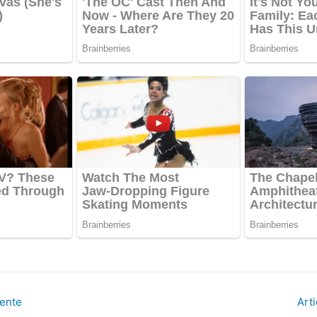
dente
Art