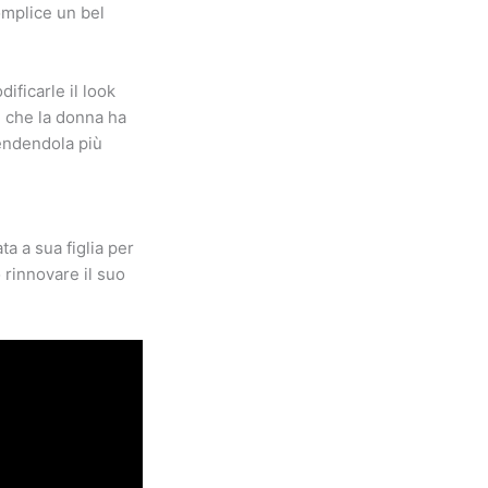
omplice un bel
ificarle il look
, che la donna ha
rendendola più
 a sua figlia per
 rinnovare il suo