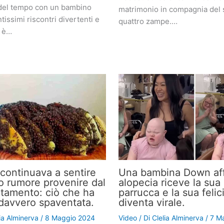
del tempo con un bambino
matrimonio in compagnia del 
tissimi riscontri divertenti e
quattro zampe.…
i è…
continuava a sentire
Una bambina Down aff
o rumore provenire dal
alopecia riceve la sua
tamento: ciò che ha
parrucca e la sua felic
a davvero spaventata.
diventa virale.
lia Alminerva
/
8 Maggio 2024
Video
/ Di
Clelia Alminerva
/
7 M