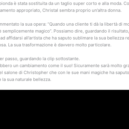
ionda è stata sostituita da un taglio super corto e alla moda. C
iamento appropriato, Christal sembra proprio un’altra donna.
ommentato la sua opera: “Quando una cliente ti dà la libertà di mod
è semplicemente magico”. Possiamo dire, guardando il risultato
ad affidarsi all’artista che ha saputo sublimare la sua bellezza 
sa. La sua trasformazione è davvero molto particolare.
er passo, guardando la clip sottostante.
bbero un cambiamento come il suo! Sicuramente sarà molto grata
nel salone di Christopher che con le sue mani magiche ha saputo
 la sua naturale bellezza.