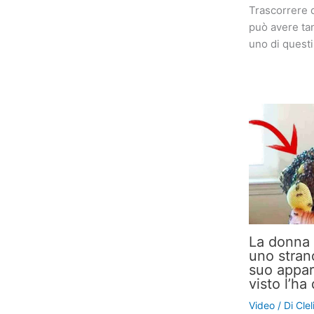
Trascorrere 
può avere tan
uno di quest
La donna 
uno stran
suo appar
visto l’h
Video
/ Di
Cle