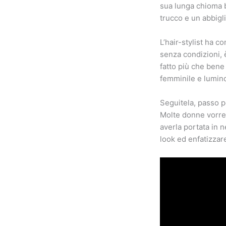
sua lunga chioma b
trucco e un abbigl
L’hair-stylist ha c
senza condizioni, 
fatto più che bene 
femminile e lumino
Seguitela, passo p
Molte donne vorre
averla portata in 
look ed enfatizzare