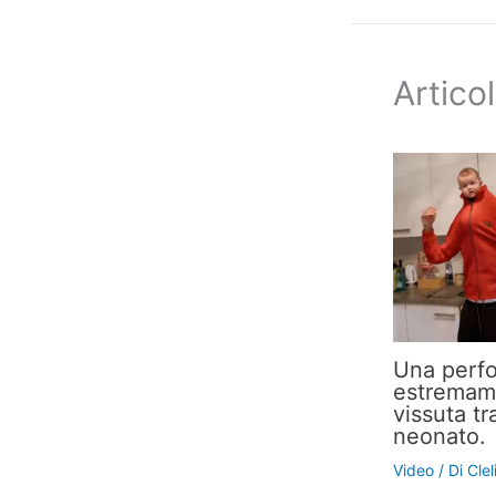
Articol
Una perf
estremame
vissuta tr
neonato.
Video
/ Di
Cle