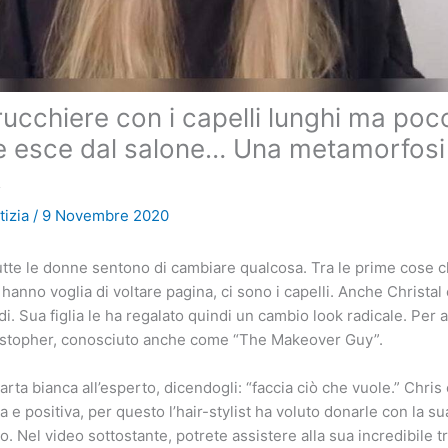
rucchiere con i capelli lunghi ma poco
 esce dal salone… Una metamorfosi
!
tizia
/
9 Novembre 2020
 tutte le donne sentono di cambiare qualcosa. Tra le prime cose 
anno voglia di voltare pagina, ci sono i capelli. Anche Christal 
di. Sua figlia le ha regalato quindi un cambio look radicale. Per a
ristopher, conosciuto anche come “The Makeover Guy”.
arta bianca all’esperto, dicendogli: “faccia ciò che vuole.” Chri
a e positiva, per questo l’hair-stylist ha voluto donarle con la su
. Nel video sottostante, potrete assistere alla sua incredibile t