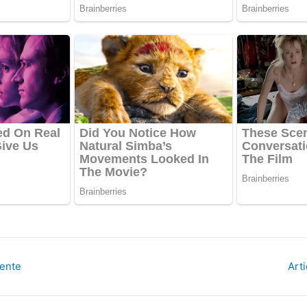
dente
Art