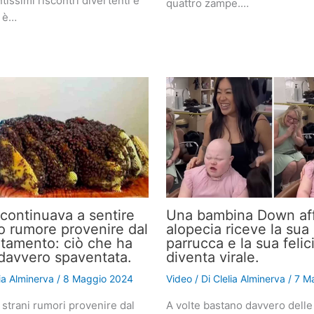
tissimi riscontri divertenti e
quattro zampe.…
i è…
continuava a sentire
Una bambina Down aff
o rumore provenire dal
alopecia riceve la sua
tamento: ciò che ha
parrucca e la sua felic
a davvero spaventata.
diventa virale.
lia Alminerva
/
8 Maggio 2024
Video
/ Di
Clelia Alminerva
/
7 M
 strani rumori provenire dal
A volte bastano davvero delle