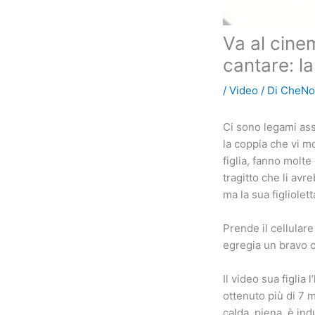
Va al cine
cantare: la
/
Video
/ Di
CheNo
Ci sono legami ass
la coppia che vi m
figlia, fanno molt
tragitto che li avr
ma la sua figliolett
Prende il cellular
egregia un bravo c
Il video sua figlia
ottenuto più di 7 m
calda, piena, è in