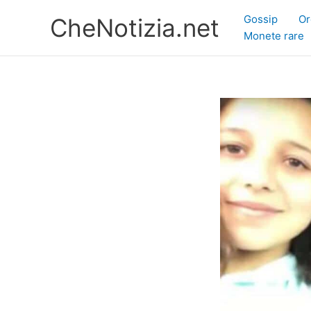
Vai
Gossip
Or
CheNotizia.net
al
Monete rare
contenuto