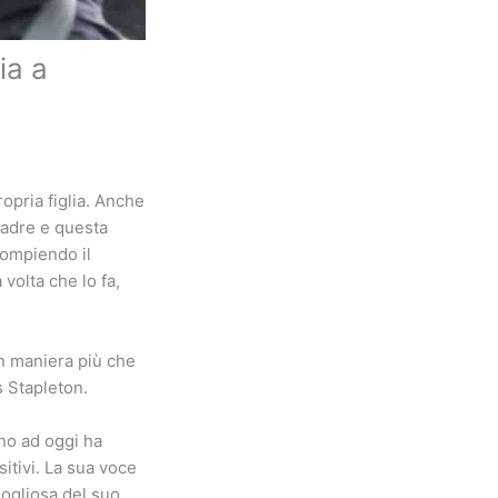
ia a
opria figlia. Anche
padre e questa
compiendo il
 volta che lo fa,
in maniera più che
s Stapleton.
ino ad oggi ha
itivi. La sua voce
ogliosa del suo