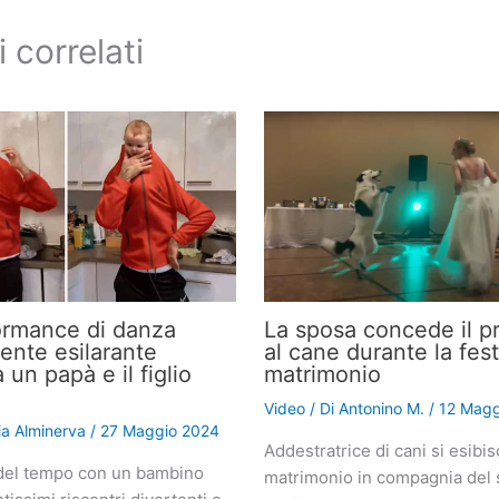
i correlati
ormance di danza
La sposa concede il pr
nte esilarante
al cane durante la fest
a un papà e il figlio
matrimonio
Video
/ Di
Antonino M.
/
12 Magg
lia Alminerva
/
27 Maggio 2024
Addestratrice di cani si esibis
del tempo con un bambino
matrimonio in compagnia del 