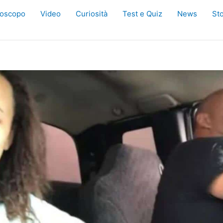
oscopo
Video
Curiosità
Test e Quiz
News
Sto