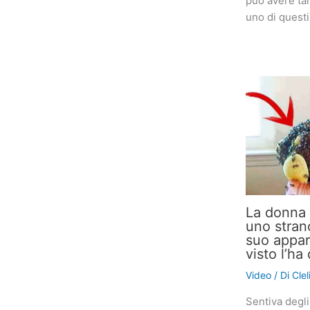
può avere tan
uno di quest
La donna 
uno stran
suo appar
visto l’h
Video
/ Di
Cle
Sentiva degli