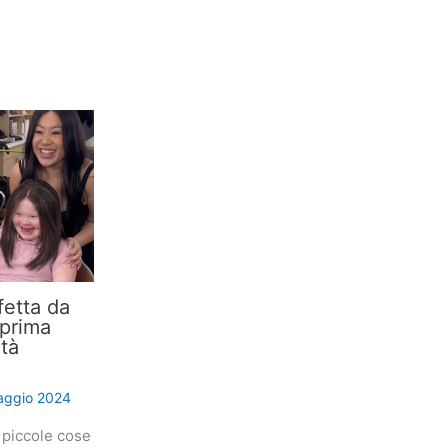
etta da
 prima
ità
aggio 2024
 piccole cose