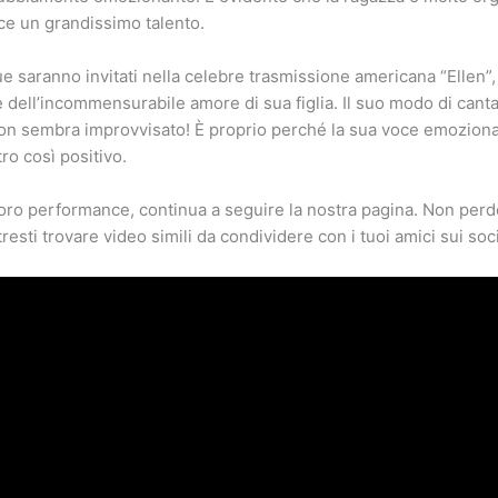
ce un grandissimo talento.
e saranno invitati nella celebre trasmissione americana “Ellen”, 
e dell’incommensurabile amore di sua figlia. Il suo modo di cant
on sembra improvvisato! È proprio perché la sua voce emoziona 
ro così positivo.
 loro performance, continua a seguire la nostra pagina. Non perde
esti trovare video simili da condividere con i tuoi amici sui soci