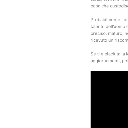
papà che custodis
Probabilmente i du
talento dell’uomo 
preciso, maturo, n
ricevuto un riscont
Se ti è piaciuta la
aggiornamenti, potr