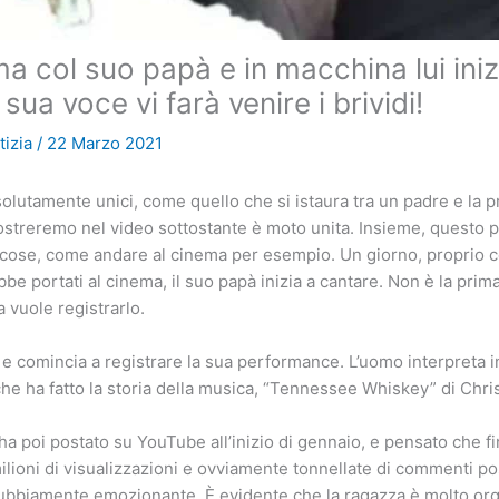
ma col suo papà e in macchina lui iniz
 sua voce vi farà venire i brividi!
tizia
/
22 Marzo 2021
olutamente unici, come quello che si istaura tra un padre e la pr
ostreremo nel video sottostante è moto unita. Insieme, questo 
e cose, come andare al cinema per esempio. Un giorno, proprio 
ebbe portati al cinema, il suo papà inizia a cantare. Non è la prima
a vuole registrarlo.
e e comincia a registrare la sua performance. L’uomo interpreta 
he ha fatto la storia della musica, “Tennessee Whiskey” di Chri
 l’ha poi postato su YouTube all’inizio di gennaio, e pensato che f
ilioni di visualizzazioni e ovviamente tonnellate di commenti pos
dubbiamente emozionante. È evidente che la ragazza è molto org