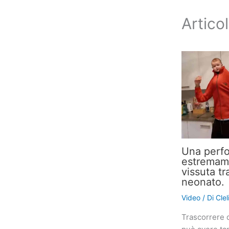
Articol
Una perf
estremame
vissuta tr
neonato.
Video
/ Di
Cle
Trascorrere 