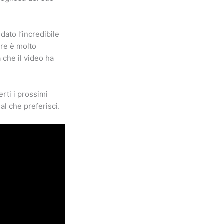
dato l’incredibile
are è molto
che il video ha
rti i prossimi
al che preferisci.