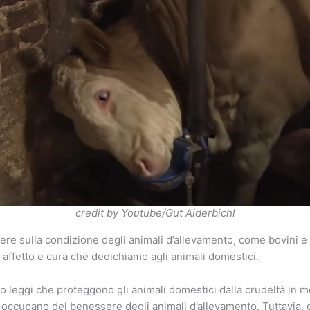
credit by Youtube/Gut Aiderbichl
tere sulla condizione degli animali d’allevamento, come bovini e 
 affetto e cura che dedichiamo agli animali domestici.
o leggi che proteggono gli animali domestici dalla crudeltà in mo
 occupano del benessere degli animali d’allevamento. Tuttavia,