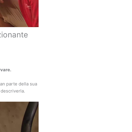
zionante
rvare.
ran parte della sua
descriverla.