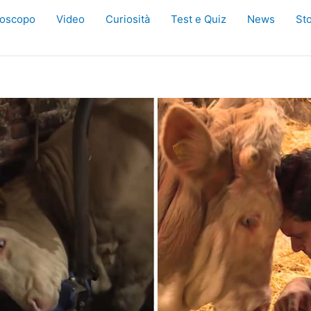
oscopo
Video
Curiosità
Test e Quiz
News
Sto