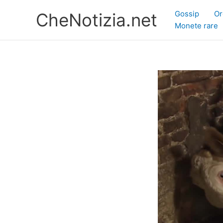
Vai
Gossip
Or
CheNotizia.net
al
Monete rare
contenuto