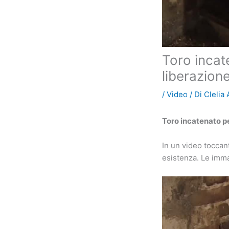
Toro incat
liberazion
/
Video
/ Di
Clelia
Toro incatenato p
In un video toccant
esistenza. Le imma