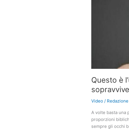
andato
in
banca
con
tutti
i
suoi
risparmi.
Ecco
cosa
gli
Questo è l
hanno
sopravvive
detto
Video
/
Redazion
A volte basta una 
proporzioni biblich
sempre gli occhi b