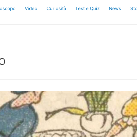
oscopo
Video
Curiosità
Test e Quiz
News
Sto
o