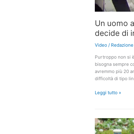
Un uomo an
decide di i
Video
/
Redazion
Purtroppo non si è
bisogna sempre co
avremmo più 20 ann
difficoltà di tipo l
Un
Leggi tutto »
uomo
anziano
cade
a
terra,