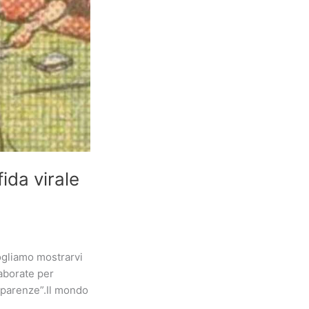
fida virale
ogliamo mostrarvi
laborate per
apparenze”.Il mondo