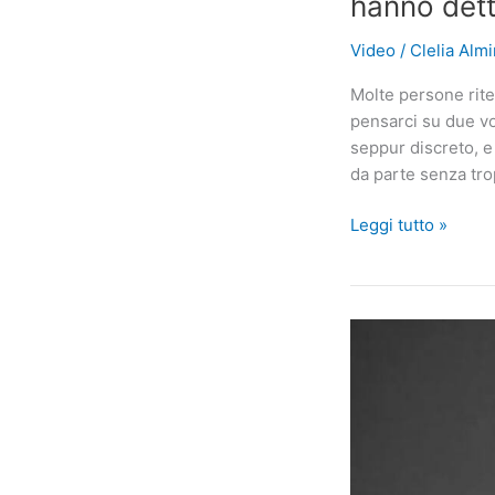
hanno det
Video
/
Clelia Alm
Molte persone riten
pensarci su due vo
seppur discreto, e
da parte senza tro
Ha
Leggi tutto »
conservato
i
suoi
Pennies
dagli
anni
’70.
Un
giorno
è