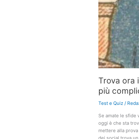
Trova ora i
più compli
Test e Quiz
/
Reda
Se amate le sfide 
oggi è che sta tro
mettere alla prova 
dei social trova u