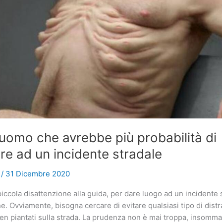
’uomo che avrebbe più probabilità di
re ad un incidente stradale
e
/
31 Dicembre 2020
piccola disattenzione alla guida, per dare luogo ad un incidente 
e. Ovviamente, bisogna cercare di evitare qualsiasi tipo di distr
en piantati sulla strada. La prudenza non è mai troppa, insomma