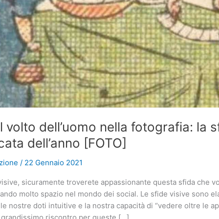
l volto dell’uomo nella fotografia: la s
cata dell’anno [FOTO]
zione
/
22 Gennaio 2021
visive, sicuramente troverete appassionante questa sfida che v
vando molto spazio nel mondo dei social. Le sfide visive sono e
le nostre doti intuitive e la nostra capacità di “vedere oltre le 
n grandissimo riscontro per queste […]