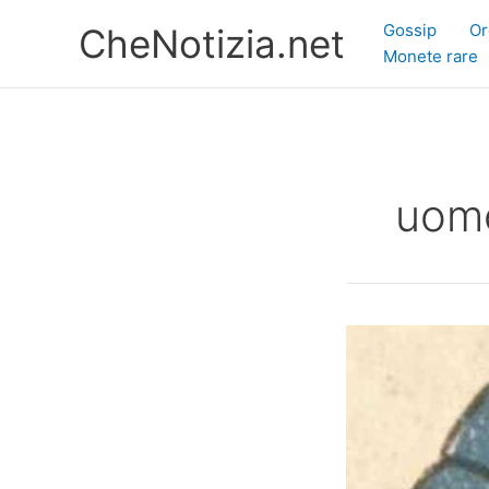
Vai
Gossip
Or
CheNotizia.net
al
Monete rare
contenuto
uom