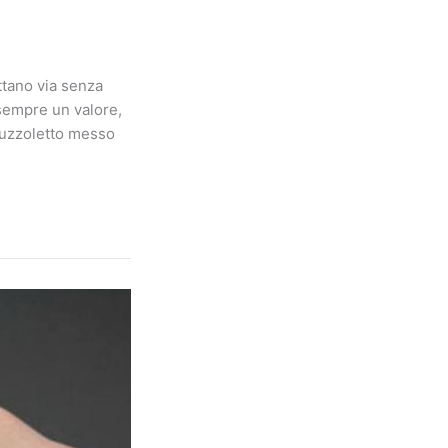
ttano via senza
 sempre un valore,
gruzzoletto messo